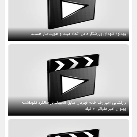
ویدئو/ شهدای ورزشکار عامل اتحاد مردم و هویت‌ساز هستند
رازگشایی امیر رضا خادم قهرمان سابق المپیک در سالگرد نکوداشت
پهلوان امیر عفراتی + فیلم