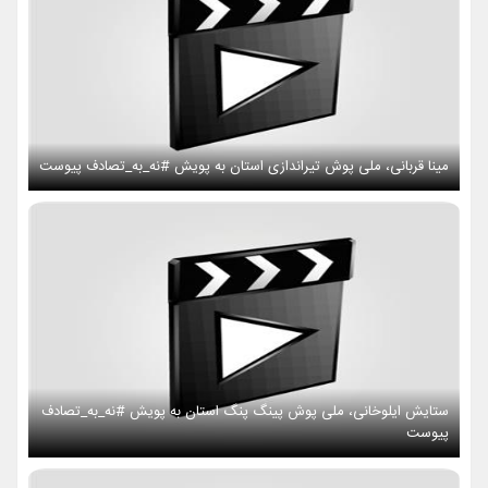
مینا قربانی، ملی پوش تیراندازی استان به پویش #نه_به_تصادف پیوست
ستایش ایلوخانی، ملی پوش پینگ پنگ استان به پویش #نه_به_تصادف
پیوست