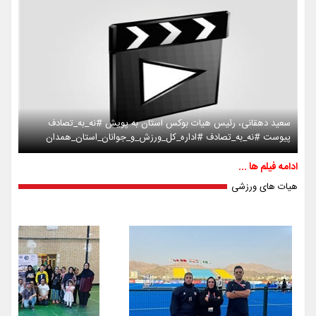
سعید دهقانی، رئیس هیات بوکس استان به پویش #نه_به_تصادف
پیوست #نه_به_تصادف #اداره_کل_ورزش_و_جوانان_استان_همدان
ادامه فیلم ها ...
هیات های ورزشی