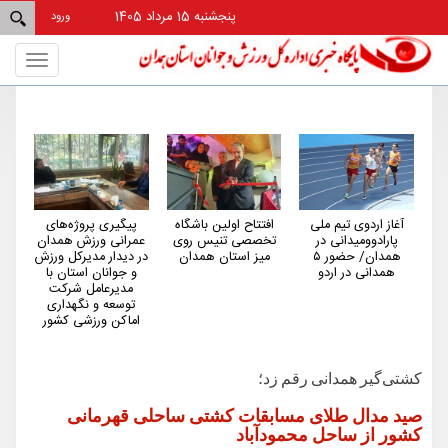
پنجشنبه 15 مرداد 1405
ورود
Toggle
gation
آغاز اردوی تیم ملی
افتتاح اولین باشگاه
پیگیری پروژه‌های
هم
پارادوومیدانی در
تخصصی تنیس روی
عمرانی ورزش همدان
کم‌
همدان/ حضور ۵
میز استان همدان
در دیدار مدیرکل ورزش
کش
همدانی در اردو
و جوانان استان با
مدیرعامل شرکت
توسعه و نگهداری
اماکن ورزشی کشور
کشتی‌گیر همدانی رقم زد؛
صید مدال طلای مسابقات کشتی ساحلی قهرمانی
کشور از ساحل محمودآباد