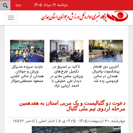
دوشنبه 19 مرداد 1405
ورود
Toggle
gation
ار
تأکید بر تسریع در
بازدید سرزده مدیرکل
بازدید مدیرکل ورزش و
بال
تکمیل طرح‌های
ورزش و جوانان
جوانان همدان از
لن
ورزشی سامن ملایر در
همدان از سالن کشتی
پروژه خیرساز
شد
دیدار علی حقیقی با
مسعود مصطفی‌جوکار
ژیمناستیک و دیدار با
احمد آریایی نژاد
فرماندار ملایر
دعوت دو گلبالیست و یک مربی استان به هفدهمین
مرحله اردوی تیم ملی گلبال
چهارشنبه, 30 اردیبهشت,1405 - 09:25 ق.ظ |
اخبار اصلی
| کدخبر: 17572