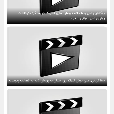
رازگشایی امیر رضا خادم قهرمان سابق المپیک در سالگرد نکوداشت
پهلوان امیر عفراتی + فیلم
مینا قربانی، ملی پوش تیراندازی استان به پویش #نه_به_تصادف پیوست