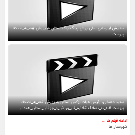
ستایش ایلوخانی، ملی پوش پینگ پنگ استان به پویش #نه_به_تصادف
پیوست
سعید دهقانی، رئیس هیات بوکس استان به پویش #نه_به_تصادف
پیوست #نه_به_تصادف #اداره_کل_ورزش_و_جوانان_استان_همدان
ادامه فیلم ها ...
شهرستان‌ها