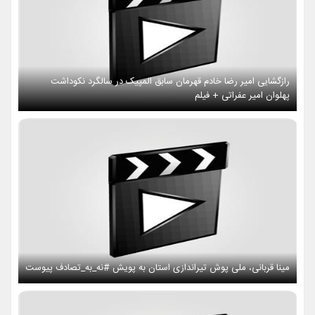
رازگشایی امیر رضا خادم قهرمان سابق المپیک در سالگرد نکوداشت
پهلوان امیر عفراتی + فیلم
مینا قربانی، ملی پوش تیراندازی استان به پویش #نه_به_تصادف پیوست