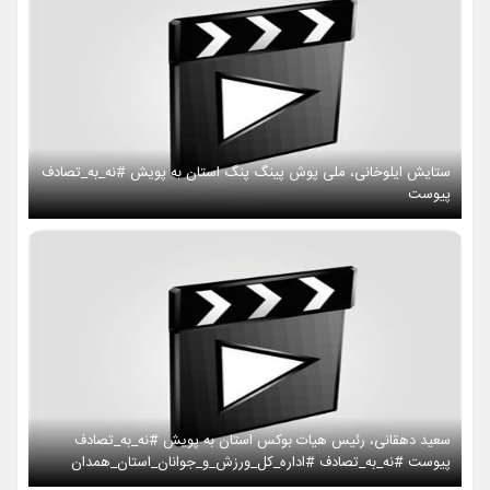
ستایش ایلوخانی، ملی پوش پینگ پنگ استان به پویش #نه_به_تصادف
پیوست
سعید دهقانی، رئیس هیات بوکس استان به پویش #نه_به_تصادف
پیوست #نه_به_تصادف #اداره_کل_ورزش_و_جوانان_استان_همدان