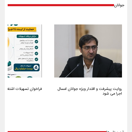
جوانان
روایت پیشرفت و اقتدار ویژه جوانان امسال
فراخوان تسهیلات اشتغالزایی سا
اجرا می شود