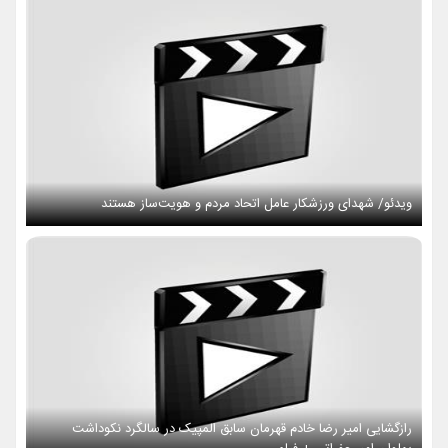
ویدئو/ شهدای ورزشکار عامل اتحاد مردم و هویت‌ساز هستند
رازگشایی امیر رضا خادم قهرمان سابق المپیک در سالگرد نکوداشت