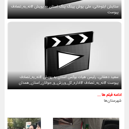
ستایش ایلوخانی، ملی پوش پینگ پنگ استان به پویش #نه_به_تصادف
پیوست
سعید دهقانی، رئیس هیات بوکس استان به پویش #نه_به_تصادف
پیوست #نه_به_تصادف #اداره_کل_ورزش_و_جوانان_استان_همدان
ادامه فیلم ها ...
شهرستان‌ها