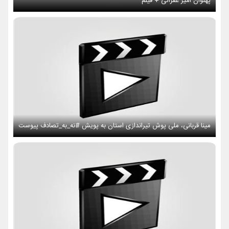
پهلوان امیر عفراتی + فیلم
مینا قربانی، ملی پوش تیراندازی استان به پویش #نه_به_تصادف پیوست