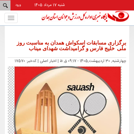
شنبه 17 مرداد 1405
ورود
Toggle
gation
برگزاری مسابقات اسکواش همدان به مناسبت روز
ملی خلیج فارس و گرامیداشت شهدای میناب
چهارشنبه, 30 اردیبهشت,1405 - 09:17 ق.ظ |
اخبار اصلی
| کدخبر: 17570