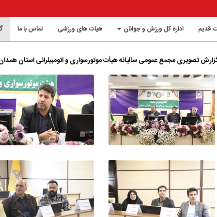
 قدیم
اداره کل ورزش و جوانان
هیات های ورزشی
تماس با ما
گ
زارش تصویری مجمع عمومی سالیانه هیأت موتورسواری و اتومبیلرانی استان همدان