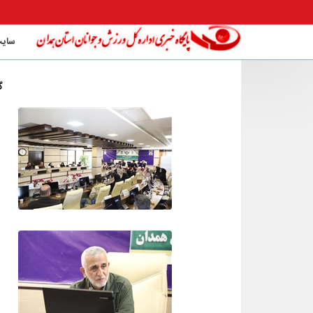
سایت
گ