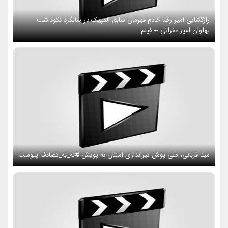
رازگشایی امیر رضا خادم قهرمان سابق المپیک در سالگرد نکوداشت
پهلوان امیر عفراتی + فیلم
مینا قربانی، ملی پوش تیراندازی استان به پویش #نه_به_تصادف پیوست