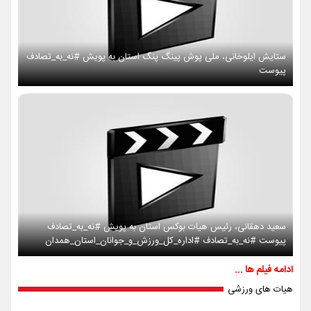
ستایش ایلوخانی، ملی پوش پینگ پنگ استان به پویش #نه_به_تصادف
پیوست
سعید دهقانی، رئیس هیات بوکس استان به پویش #نه_به_تصادف
پیوست #نه_به_تصادف #اداره_کل_ورزش_و_جوانان_استان_همدان
ادامه فیلم ها ...
هیات های ورزشی