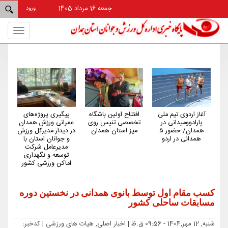
جمعه 16 مرداد 1405
ورود
Toggle
gation
آغاز اردوی تیم ملی
افتتاح اولین باشگاه
پیگیری پروژه‌های
هم
پارادوومیدانی در
تخصصی تنیس روی
عمرانی ورزش همدان
کم‌
همدان/ حضور ۵
میز استان همدان
در دیدار مدیرکل ورزش
کش
همدانی در اردو
و جوانان استان با
مدیرعامل شرکت
توسعه و نگهداری
اماکن ورزشی کشور
کسب مقام اول توسط بانوی همدانی در نخستین دوره
مسابقات ساحلی کشور
شنبه, 12 مهر,1404 - 09:56 ق.ظ |
اخبار اصلی, هیات های ورزشی
| کدخبر: