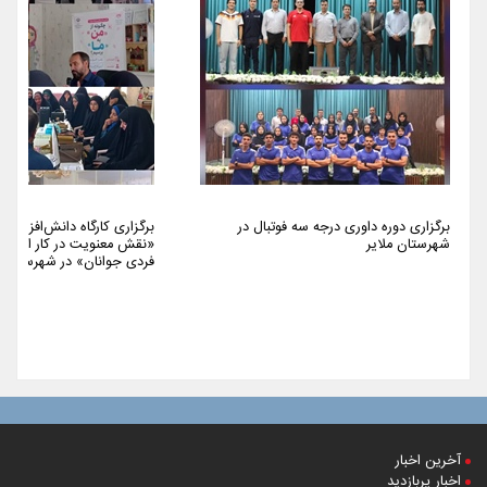
برگزاری دوره داوری درجه سه فوتبال در
برگزاری کارگاه دانش‌افزایی 
شهرستان ملایر
«نقش معنویت در کار اجتما
فردی جوانان» در شهرستان م
آخرین اخبار
اخبار پربازدید