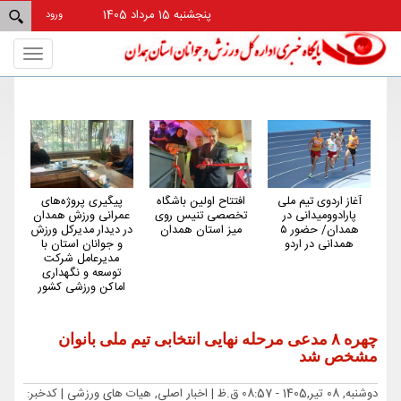
پنجشنبه 15 مرداد 1405
ورود
Toggle
gation
ی
افتتاح اولین باشگاه
پیگیری پروژه‌های
همدان از استان‌های
تخصصی تنیس روی
عمرانی ورزش همدان
کم‌شکایت و کم‌حاشیه
ور ۵
میز استان همدان
در دیدار مدیرکل ورزش
کشور در حوزه ورزش
و جوانان استان با
است
مدیرعامل شرکت
توسعه و نگهداری
اماکن ورزشی کشور
چهره ۸ مدعی مرحله نهایی انتخابی تیم ملی بانوان
مشخص شد
دوشنبه, 08 تیر,1405 - 08:57 ق.ظ |
اخبار اصلی, هیات های ورزشی
| کدخبر: