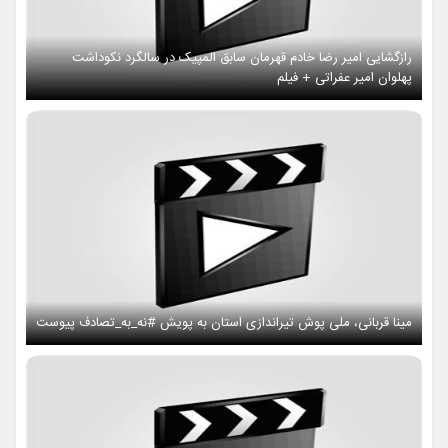
رازگشایی امیر رضا خادم قهرمان سابق المپیک در سالگرد نکوداشت
پهلوان امیر عفراتی + فیلم
مینا قربانی، ملی پوش تیراندازی استان به پویش #نه_به_تصادف پیوست