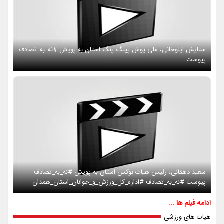
ستایش ایلوخانی، ملی پوش پینگ پنگ استان به پویش #نه_به_تصادف
پیوست
سعید دهقانی، رئیس هیات بوکس استان به پویش #نه_به_تصادف
پیوست #نه_به_تصادف #اداره_کل_ورزش_و_جوانان_استان_همدان
ادامه فیلم ها ...
هیات های ورزشی