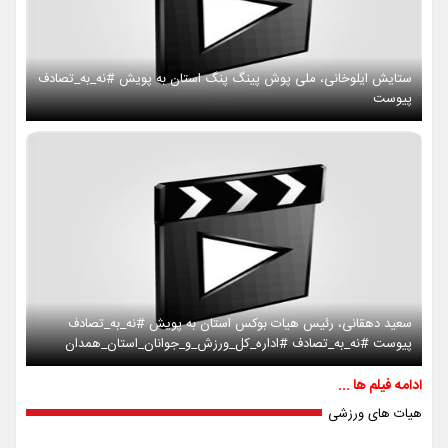
ستایش ایلوخانی، ملی پوش پینگ پنگ استان به پویش #نه_به_تصادف
پیوست
سعید دهقانی، رئیس هیات بوکس استان به پویش #نه_به_تصادف
پیوست #نه_به_تصادف #اداره_کل_ورزش_و_جوانان_استان_همدان
ادامه فیلم ها ...
هیات های ورزشی