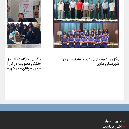
برگزاری دوره داوری درجه سه فوتبال در
برگزاری کارگاه دانش‌افزایی 
شهرستان ملایر
«نقش معنویت در کار اجتما
فردی جوانان» در شهرستان م
آخرین اخبار
اخبار پربازدید