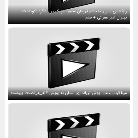
رازگشایی امیر رضا خادم قهرمان سابق المپیک در سالگرد نکوداشت
پهلوان امیر عفراتی + فیلم
مینا قربانی، ملی پوش تیراندازی استان به پویش #نه_به_تصادف پیوست