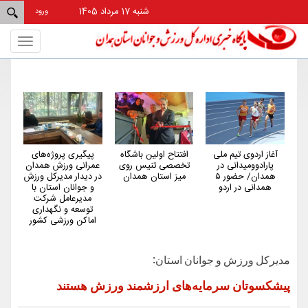
شنبه 17 مرداد 1405
ورود
Toggle
gation
آغاز اردوی تیم ملی
افتتاح اولین باشگاه
پیگیری پروژه‌های
هم
پارادوومیدانی در
تخصصی تنیس روی
عمرانی ورزش همدان
کم‌
همدان/ حضور ۵
میز استان همدان
در دیدار مدیرکل ورزش
کش
همدانی در اردو
و جوانان استان با
مدیرعامل شرکت
توسعه و نگهداری
اماکن ورزشی کشور
مدیرکل ورزش و جوانان استان:
پیشکسوتان سرمایه‌های ارزشمند ورزش هستند