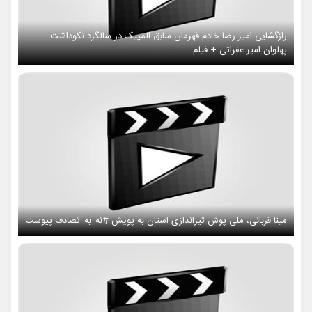
رازگشایی امیر رضا خادم قهرمان سابق المپیک در سالگرد نکوداشت
پهلوان امیر عفراتی + فیلم
مینا قربانی، ملی پوش تیراندازی استان به پویش #نه_به_تصادف پیوست