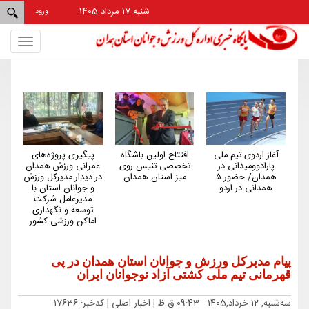
شنبه 17 مرداد 1405
ورود
Toggle
gation
ی
افتتاح اولین باشگاه
پیگیری پروژه‌های
همدان از استان‌های
تخصصی تنیس روی
عمرانی ورزش همدان
کم‌شکایت و کم‌حاشیه
ور ۵
میز استان همدان
در دیدار مدیرکل ورزش
کشور در حوزه ورزش
و جوانان استان با
است
مدیرعامل شرکت
توسعه و نگهداری
اماکن ورزشی کشور
پیام مدیرکل ورزش و جوانان استان همدان در پی
قهرمانی تیم ملی کشتی آزاد نوجوانان ایران
ﺳﻪشنبه, 12 خرداد,1405 - 09:43 ق.ظ |
اخبار اصلی
| کدخبر: 17636