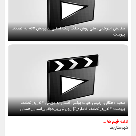
ستایش ایلوخانی، ملی پوش پینگ پنگ استان به پویش #نه_به_تصادف
پیوست
سعید دهقانی، رئیس هیات بوکس استان به پویش #نه_به_تصادف
پیوست #نه_به_تصادف #اداره_کل_ورزش_و_جوانان_استان_همدان
ادامه فیلم ها ...
شهرستان‌ها