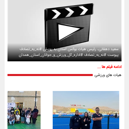
سعید دهقانی، رئیس هیات بوکس استان به پویش #نه_به_تصادف
پیوست #نه_به_تصادف #اداره_کل_ورزش_و_جوانان_استان_همدان
ادامه فیلم ها ...
هیات های ورزشی