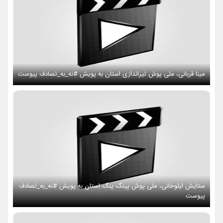
مینا قربانی، ملی پوش تیراندازی استان به پویش #نه_به_تصادف پیوست
ستایش ایلوخانی، ملی پوش پینگ پنگ استان به پویش #نه_به_تصادف
پیوست