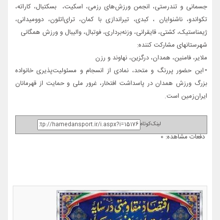
جسمانی و تندرستی، انجمن ورزش‌های رزمی، اسکیت، بسکتبال، کاراته،
تکواندو، ناشنوایان ، کبدی، تیراندازی با کمان، ترای‌اتلون، دوومیدانی،
ژیمناستیک، کشتی، قایقرانی، وزنه‌برداری، فوتبال، والیبال و ورزش همگانی
شهرستانهای مشارکت کننده:
ملایر، فامنین، همدان، درگزین، نهاوند و رزن
▫️این حضور پررنگ و متحد، نمادی از انسجام و مسئولیت‌پذیری خانواده
بزرگ ورزش همدان در پاسداشت افتخار، غرور ملی و حمایت از قهرمانان
ایران‌زمین است.
لینک‌کوتاه
دفعات مشاهده: 0