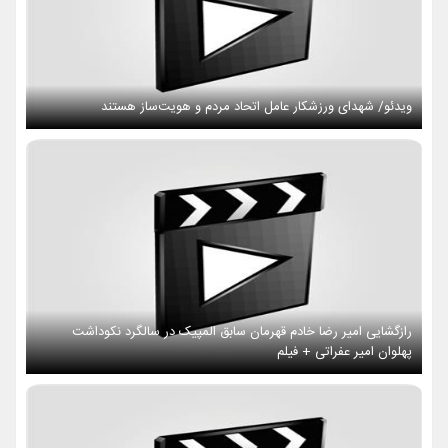
ویدئو/ شهدای ورزشکار عامل اتحاد مردم و هویت‌ساز هستند
رازگشایی امیر رضا خادم قهرمان سابق المپیک در سالگرد نکوداشت
پهلوان امیر عفراتی + فیلم