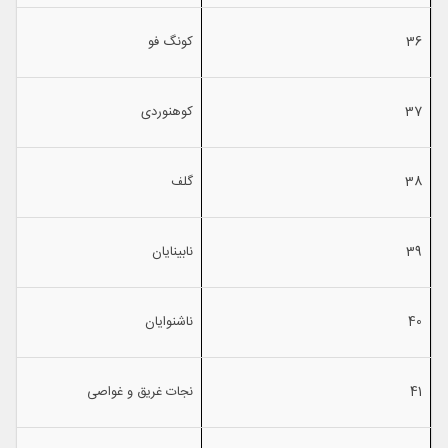
36
كونگ فو
37
كوهنوردی
38
گلف
39
نابینایان
40
ناشنوایان
41
نجات غریق و غواصی