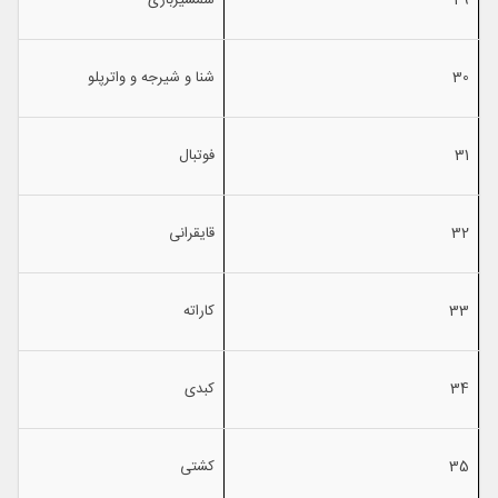
29
شمشیربازی
30
شنا و شیرجه و واترپلو
31
فوتبال
32
قایقرانی
33
كاراته
34
كبدی
35
كشتی