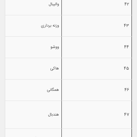
42
والیبال
43
وزنه برداری
44
ووشو
45
هاكی
46
همگانی
47
هندبال