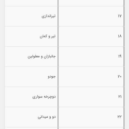
17
تیراندازی
18
تیر و كمان
19
جانبازان و معلولین
20
جودو
21
دوچرخه سواری
22
دو و میدانی