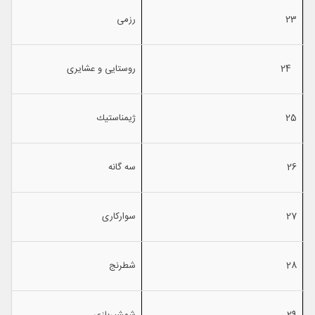
23
رزمی
24
روستایی و عشایری
25
ژیمناستیك
26
سه گانه
27
سواركاری
28
شطرنج