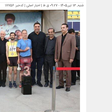
شنبه, 13 تیر,1405 - 09:27 ق.ظ |
اخبار اصلی
| کدخبر: 17756