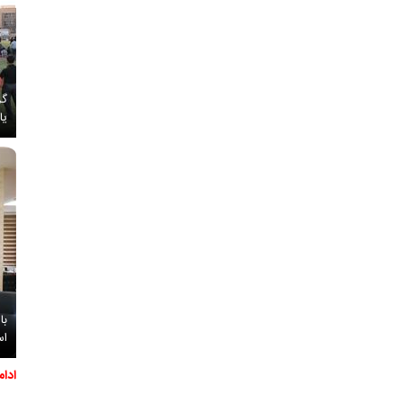
گز
یا
با
اس
ادا