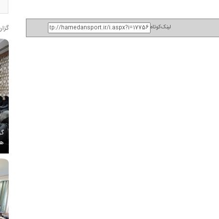
لینک‌کوتاه
گزار
گز
هم