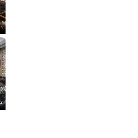
دی
مج