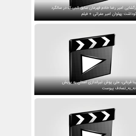
زگشایی امیر رضا خادم قهرمان سابق المپیک در سالگرد
وداشت پهلوان امیر عفراتی + فیلم
نا قربانی، ملی پوش تیراندازی استان به پویش
ه_به_تصادف پیوست