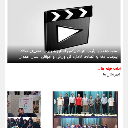
سعید دهقانی، رئیس هیات بوکس استان به پویش #نه_به_تصادف
پیوست #نه_به_تصادف #اداره_کل_ورزش_و_جوانان_استان_همدان
ادامه فیلم ها ...
شهرستان‌ها