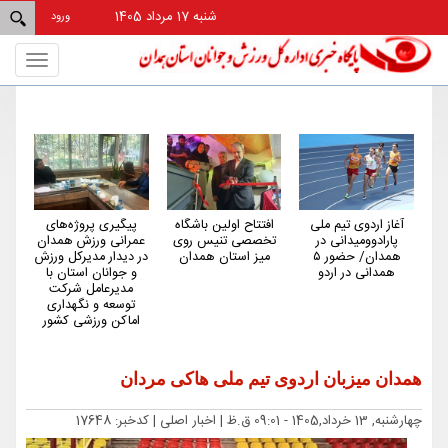
شنبه 17 مرداد 1405
ورود
Toggle
gation
ی
افتتاح اولین باشگاه
پیگیری پروژه‌های
همدان از استان‌های
تخصصی تنیس روی
عمرانی ورزش همدان
کم‌شکایت و کم‌حاشیه
ور ۵
میز استان همدان
در دیدار مدیرکل ورزش
کشور در حوزه ورزش
و جوانان استان با
است
مدیرعامل شرکت
توسعه و نگهداری
اماکن ورزشی کشور
همدان میزبان اردوی تیم ملی هاکی مردان
چهارشنبه, 13 خرداد,1405 - 09:01 ق.ظ |
اخبار اصلی
| کدخبر: 17648