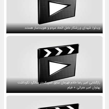
ویدئو/ شهدای ورزشکار عامل اتحاد مردم و هویت‌ساز هستند
رازگشایی امیر رضا خادم قهرمان سابق المپیک در سالگرد نکوداشت
پهلوان امیر عفراتی + فیلم