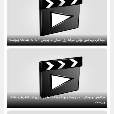
مینا قربانی، ملی پوش تیراندازی استان به پویش #نه_به_تصادف پیوست
ستایش ایلوخانی، ملی پوش پینگ پنگ استان به پویش #نه_به_تصادف
پیوست