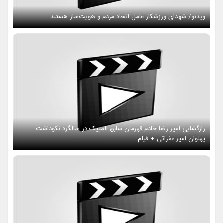
ویدئو/ شهدای ورزشکار عامل اتحاد مردم و هویت‌ساز هستند
رازگشایی امیر رضا خادم قهرمان سابق المپیک در سالگرد نکوداشت
پهلوان امیر عفراتی + فیلم