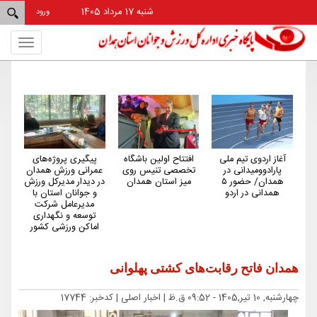
شنبه 17 مرداد 1405
ورود
Toggle
gation
آغاز اردوی تیم ملی
افتتاح اولین باشگاه
پیگیری پروژه‌های
هم
پارادوومیدانی در
تخصصی تنیس روی
عمرانی ورزش همدان
کم‌
همدان/ حضور ۵
میز استان همدان
در دیدار مدیرکل ورزش
کش
همدانی در اردو
و جوانان استان با
مدیرعامل شرکت
توسعه و نگهداری
اماکن ورزشی کشور
همدان فاتح رقابت‌های کشتی پهلوانی
چهارشنبه, 10 تیر,1405 - 09:52 ق.ظ |
اخبار اصلی
| کدخبر: 17744