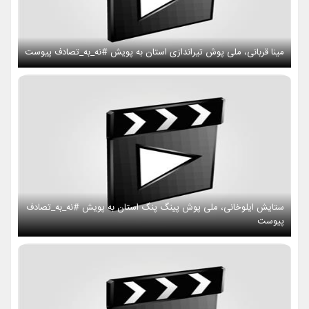
مینا قربانی، ملی پوش تیراندازی استان به پویش #نه_به_تصادف پیوست
ستایش ایلوخانی، ملی پوش پینگ پنگ استان به پویش #نه_به_تصادف
پیوست