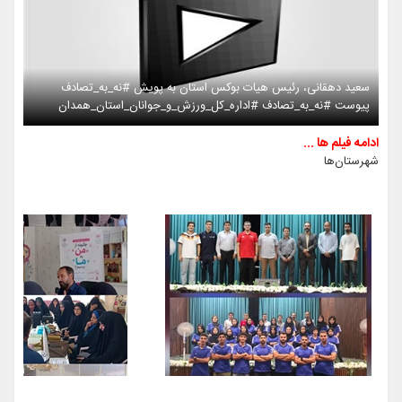
سعید دهقانی، رئیس هیات بوکس استان به پویش #نه_به_تصادف
پیوست #نه_به_تصادف #اداره_کل_ورزش_و_جوانان_استان_همدان
ادامه فیلم ها ...
شهرستان‌ها