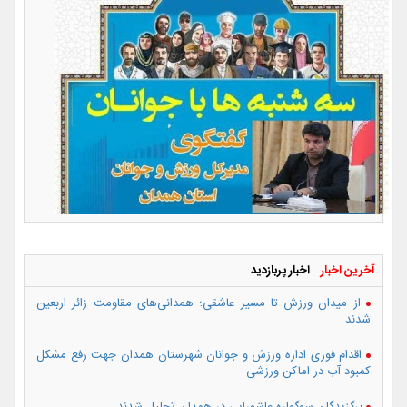
آخرین اخبار
اخبار پربازدید
از میدان ورزش تا مسیر عاشقی؛ همدانی‌های مقاومت زائر اربعین
شدند
اقدام فوری اداره ورزش و جوانان شهرستان همدان جهت رفع مشکل
کمبود آب در اماکن ورزشی
برگزیدگان سوگواره عاشورایی در همدان تجلیل شدند