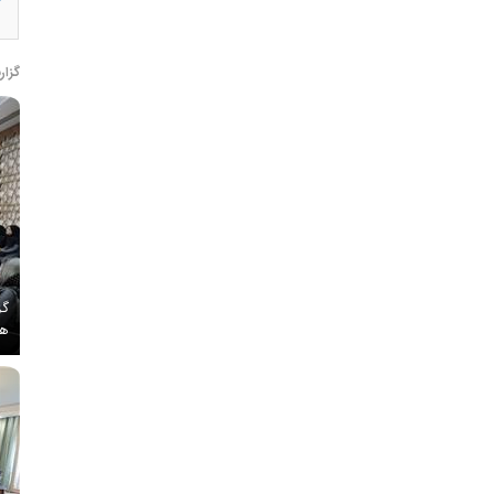
گزار
گز
هم