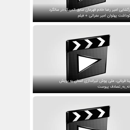
زگشایی امیر رضا خادم قهرمان سابق المپیک در سالگرد
وداشت پهلوان امیر عفراتی + فیلم
نا قربانی، ملی پوش تیراندازی استان به پویش
ه_به_تصادف پیوست