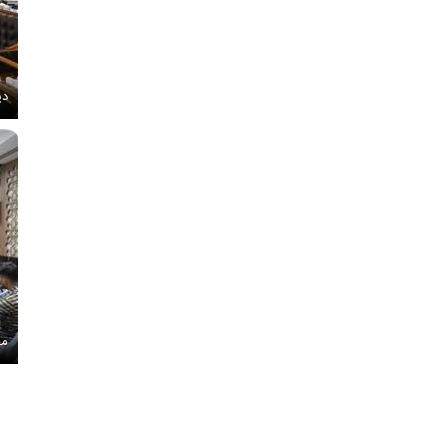
دی
مج