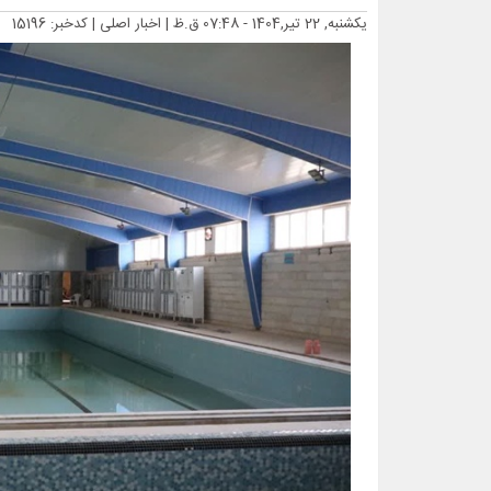
یکشنبه, 22 تیر,1404 - 07:48 ق.ظ |
اخبار اصلی
| کدخبر: 15196