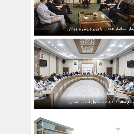
دار استاندار همدان با وزیر ورزش و جوانان
مع سالیانه هیئت بسکتبال استان همدان