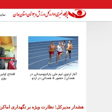
سایت
م ملی پارادوومیدانی در
افتتاح اولین باشگاه تخصصی تنیس
پیگ
در اردو
روی میز استان همدان
همد
جوا
توسعه
هشدار مدیرکل؛ نظارت ویژه بر نگهداری اماک