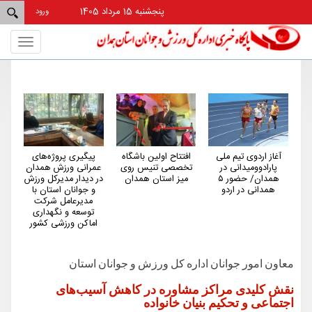
پنجشنبه 15 مرداد 1405
ورود
Toggle
gation
غاز اردوی تیم ملی
افتتاح اولین باشگاه
پیگیری پروژه‌های
همدان از ا
پارادوومیدانی در
تخصصی تنیس روی
عمرانی ورزش همدان
کم‌شکایت و 
همدان/ حضور ۵
میز استان همدان
در دیدار مدیرکل ورزش
کشور در حو
همدانی در اردو
و جوانان استان با
است
مدیرعامل شرکت
توسعه و نگهداری
اماکن ورزشی کشور
معاون امور جوانان اداره کل ورزش و جوانان استان
نقش کلیدی مراکز مشاوره در کاهش آسیب‌های
اجتماعی و تحکیم بنیان خانواده