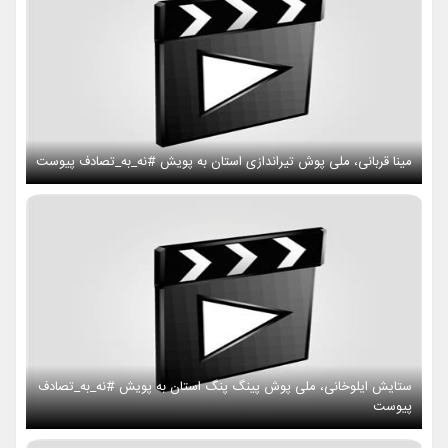
مینا قربانی، ملی پوش تیراندازی استان به پویش #نه_به_تصادف پیوست
ستایش ایلوخانی، ملی پوش پینگ پنگ استان به پویش #نه_به_تصادف
پیوست