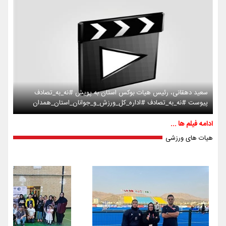
سعید دهقانی، رئیس هیات بوکس استان به پویش #نه_به_تصادف
پیوست #نه_به_تصادف #اداره_کل_ورزش_و_جوانان_استان_همدان
ادامه فیلم ها ...
هیات های ورزشی