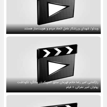
ویدئو/ شهدای ورزشکار عامل اتحاد مردم و هویت‌ساز هستند
رازگشایی امیر رضا خادم قهرمان سابق المپیک در سالگرد نکوداشت
پهلوان امیر عفراتی + فیلم