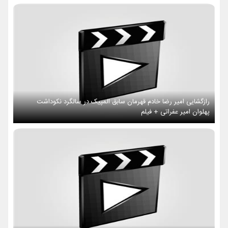
رازگشایی امیر رضا خادم قهرمان سابق المپیک در سالگرد نکوداشت
پهلوان امیر عفراتی + فیلم