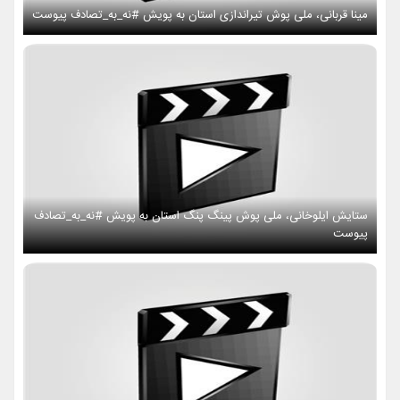
مینا قربانی، ملی پوش تیراندازی استان به پویش #نه_به_تصادف پیوست
ستایش ایلوخانی، ملی پوش پینگ پنگ استان به پویش #نه_به_تصادف
پیوست