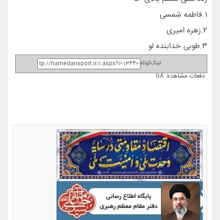
۱.فاطمه شمسی
۲.زهره امیری
۳.طوبی خدابنده لو
لینک‌کوتاه
دفعات مشاهده: 118