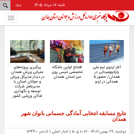
شنبه 17 مرداد 1405
ورود
Toggle
gation
آغاز اردوی تیم ملی
افتتاح اولین باشگاه
پیگیری پروژه‌های
هم
پارادوومیدانی در
تخصصی تنیس روی
عمرانی ورزش همدان
کم‌
همدان/ حضور ۵
میز استان همدان
در دیدار مدیرکل ورزش
کش
همدانی در اردو
و جوانان استان با
مدیرعامل شرکت
توسعه و نگهداری
اماکن ورزشی کشور
نتایج مسابقه انتخابی آمادگی جسمانی بانوان شهر
همدان
دوشنبه, 29 بهمن,1403 - 10:17 ق.ظ |
اخبار اصلی
| کدخبر: 13440