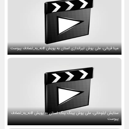
مینا قربانی، ملی پوش تیراندازی استان به پویش #نه_به_تصادف پیوست
ستایش ایلوخانی، ملی پوش پینگ پنگ استان به پویش #نه_به_تصادف
پیوست