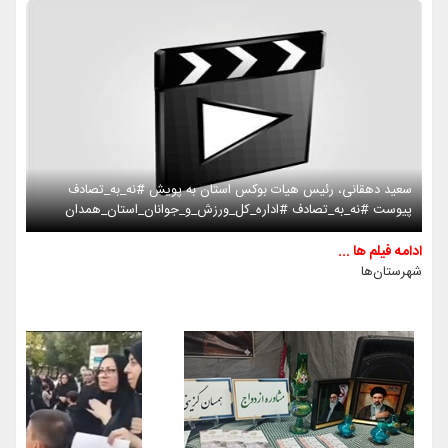
سعید دهقانی، رئیس هیات بوکس استان به پویش #نه_به_تصادف
پیوست #نه_به_تصادف #اداره_کل_ورزش_و_جوانان_استان_همدان
ادامه فیلم ها ...
شهرستان‌ها