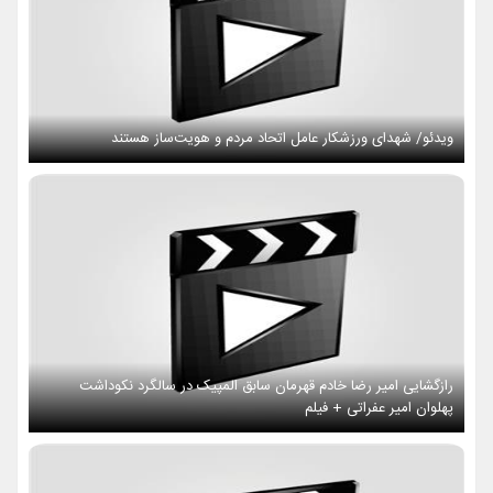
ویدئو/ شهدای ورزشکار عامل اتحاد مردم و هویت‌ساز هستند
رازگشایی امیر رضا خادم قهرمان سابق المپیک در سالگرد نکوداشت
پهلوان امیر عفراتی + فیلم