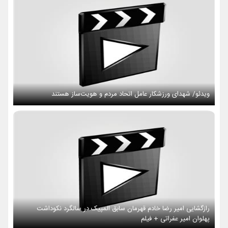
ویدئو/ شهدای ورزشکار عامل اتحاد مردم و هویت‌ساز هستند
رازگشایی امیر رضا خادم قهرمان سابق المپیک در سالگرد نکوداشت
پهلوان امیر عفراتی + فیلم