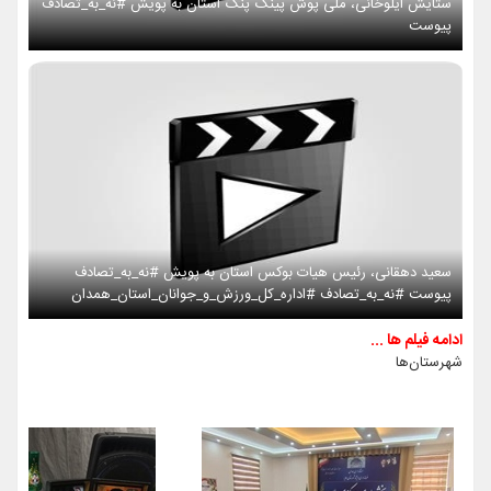
ستایش ایلوخانی، ملی پوش پینگ پنگ استان به پویش #نه_به_تصادف
پیوست
سعید دهقانی، رئیس هیات بوکس استان به پویش #نه_به_تصادف
پیوست #نه_به_تصادف #اداره_کل_ورزش_و_جوانان_استان_همدان
ادامه فیلم ها ...
شهرستان‌ها