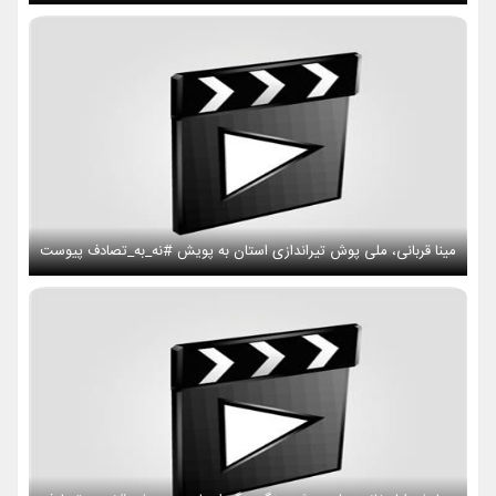
مینا قربانی، ملی پوش تیراندازی استان به پویش #نه_به_تصادف پیوست