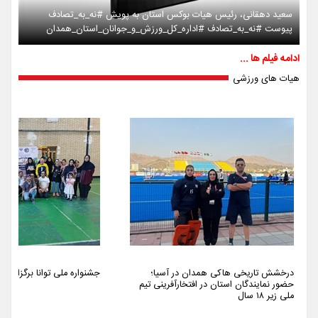
سعید دهقانی، رئیس هیات بوکس استان به پویش #نه_به_تصادف
پیوست #نه_به_تصادف #اداره_کل_ورزش_و_جوانان_استان_همدان
ادامه فیلم ها ...
هیات های ورزشی
درخشش تاریخی هاکی همدان در آسیا؛
جشنواره ملی توانا برگزار شد
حضور نمایندگان استان در افتخارآفرینی تیم
ملی زیر ۱۸ سال