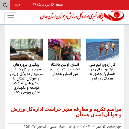
جمعه 16 مرداد 1405
ورود
Toggle
gation
دوی تیم ملی
افتتاح اولین باشگاه
پیگیری پروژه‌های
همدان از استان‌ه
ومیدانی در
تخصصی تنیس روی
عمرانی ورزش همدان
کم‌شکایت و کم‌حا
همدان/ حضور ۵
میز استان همدان
در دیدار مدیرکل ورزش
کشور در حوزه ور
ی در اردو
و جوانان استان با
است
مدیرعامل شرکت
توسعه و نگهداری
اماکن ورزشی کشور
مراسم تکریم و معارفه مدیر حراست اداره‌کل ورزش
و جوانان استان همدان
چهارشنبه, 16 مهر,1404 - 10:42 ق.ظ |
اخبار اصلی
| کدخبر: 15337