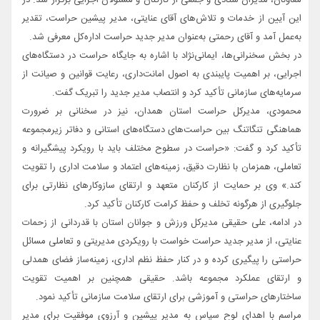
این آیین از خدمات و تلاش‌های آقای عنایتی، مدیر پیشین حراست، تقدیر
به‌عمل آمد و آقای رحمتی به‌عنوان مدیر جدید حراست اداره‌کل معرفی شد.
در بخش سخنرانی‌ها، ایمانی‌نژاد با اشاره به جایگاه حراست در دستگاه‌های
اجرایی، بر اهمیت پایبندی به اصول امانت‌داری، رعایت قوانین و صیانت از
سرمایه‌های سازمانی تأکید کرد و انتصاب مدیر جدید را تبریک گفت.
محمودی، مدیرکل حراست استان همدان، نیز در سخنانی بر ضرورت
هماهنگی تنگاتنگ بین حراست‌های دستگاه‌های استانی و دفاتر زیرمجموعه
تأکید کرد و گفت: «حراست در سطوح مختلف باید با رویکرد پیشگیرانه و
تعاملی، همزمان با نظارت دقیق، زمینه‌های اعتماد و سلامت اداری را تقویت
کند.» وی بر حمایت از کارکنان متعهد و ارتقای سازوکارهای نظارتی برای
جلوگیری از هرگونه تخلف و حفظ کرامت کارکنان تأکید کرد.
در ادامه، علی حقیقی مدیرکل ورزش و جوانان استان با قدردانی از زحمات
عنایتی، از مدیر جدید حراست خواست با رویکردی مدیریتی و تعاملی مسائل
حراستی را پیگیری کرده و در کنار حفظ نظم اداری، زمینه‌ساز فضای همدلی
و ارتقای عملکرد مجموعه باشد. حقیقی همچنین بر اهمیت تقویت
ساختارهای حراستی و آموزشی برای ارتقای سلامت سازمانی تأکید نمود.
مراسم با اهدای لوح سپاس به مدیر پیشین و آرزوی موفقیت برای مدیر