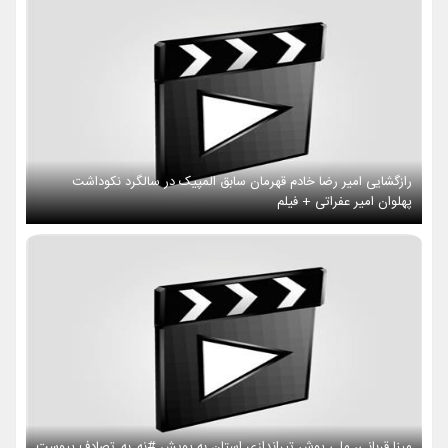
رازگشایی امیر رضا خادم قهرمان سابق المپیک در سالگرد نکوداشت
پهلوان امیر عفراتی + فیلم
مینا قربانی، ملی پوش تیراندازی استان به پویش #نه_به_تصادف پیوست