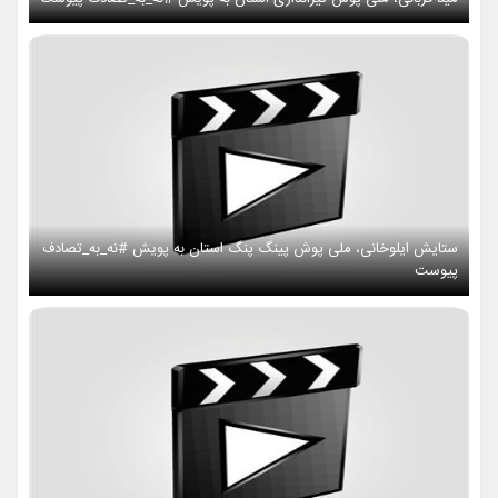
ستایش ایلوخانی، ملی پوش پینگ پنگ استان به پویش #نه_به_تصادف
پیوست