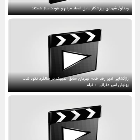
ویدئو/ شهدای ورزشکار عامل اتحاد مردم و هویت‌ساز هستند
رازگشایی امیر رضا خادم قهرمان سابق المپیک در سالگرد نکوداشت
پهلوان امیر عفراتی + فیلم