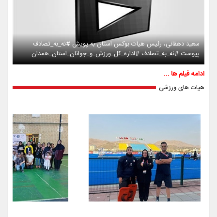
سعید دهقانی، رئیس هیات بوکس استان به پویش #نه_به_تصادف
پیوست #نه_به_تصادف #اداره_کل_ورزش_و_جوانان_استان_همدان
ادامه فیلم ها ...
هیات های ورزشی