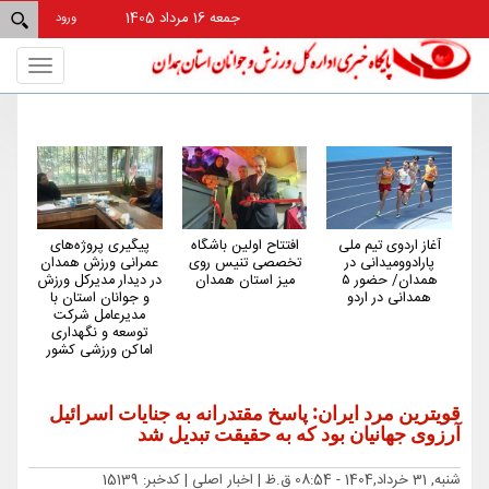
جمعه 16 مرداد 1405
ورود
Toggle
gation
آغاز اردوی تیم ملی
افتتاح اولین باشگاه
پیگیری پروژه‌های
هم
پارادوومیدانی در
تخصصی تنیس روی
عمرانی ورزش همدان
کم‌
همدان/ حضور ۵
میز استان همدان
در دیدار مدیرکل ورزش
کش
همدانی در اردو
و جوانان استان با
مدیرعامل شرکت
توسعه و نگهداری
اماکن ورزشی کشور
قویترین مرد ایران: پاسخ مقتدرانه به جنایات اسرائیل
آرزوی جهانیان بود که به حقیقت تبدیل شد
شنبه, 31 خرداد,1404 - 08:54 ق.ظ |
اخبار اصلی
| کدخبر: 15139