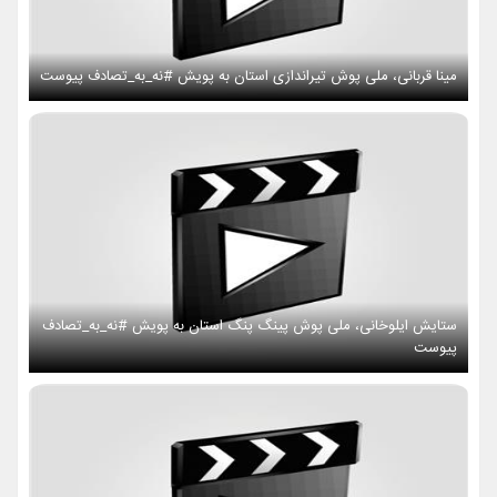
مینا قربانی، ملی پوش تیراندازی استان به پویش #نه_به_تصادف پیوست
ستایش ایلوخانی، ملی پوش پینگ پنگ استان به پویش #نه_به_تصادف
پیوست