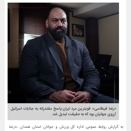
«رضا قیطاسی» قویترین مرد ایران:پاسخ مقتدرانه به جنایات اسرائیل
آرزوی جهانیان بود که به حقیقت تبدیل شد.
به گزارش روابط عمومی اداره کل ورزش و جوانان استان همدان ،«رضا