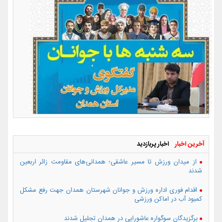
آخرین اخبار
اخبار پربازدید
از میدان ورزش تا مسیر عاشقی؛ همدانی‌های مقاومت زائر اربعین
شدند
اقدام فوری اداره ورزش و جوانان شهرستان همدان جهت رفع مشکل
کمبود آب در اماکن ورزشی
برگزیدگان سوگواره عاشورایی در همدان تجلیل شدند