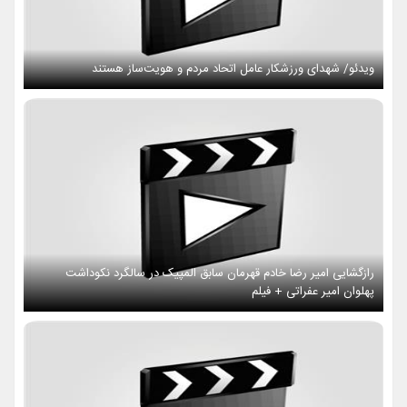
ویدئو/ شهدای ورزشکار عامل اتحاد مردم و هویت‌ساز هستند
رازگشایی امیر رضا خادم قهرمان سابق المپیک در سالگرد نکوداشت
پهلوان امیر عفراتی + فیلم