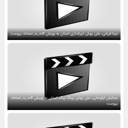
مینا قربانی، ملی پوش تیراندازی استان به پویش #نه_به_تصادف پیوست
ستایش ایلوخانی، ملی پوش پینگ پنگ استان به پویش #نه_به_تصادف
پیوست