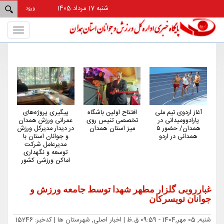
شنبه 17 مرداد 1405
ورود
Toggle
gation
 اردوی تیم ملی
افتتاح اولین باشگاه
پیگیری پروژه‌های
همدان از استا
ادوومیدانی در
تخصصی تنیس روی
عمرانی ورزش همدان
کم‌شکایت و کم‌
همدان/ حضور ۵
میز استان همدان
در دیدار مدیرکل ورزش
کشور در حوزه
دانی در اردو
و جوانان استان با
است
مدیرعامل شرکت
توسعه و نگهداری
اماکن ورزشی کشور
غبارروبی گلزار مطهر شهدا توسط جامعه ورزش و
جوانان تویسرکان
شنبه, 05 مهر,1404 - 09:59 ق.ظ |
اخبار اصلی, شهرستان ها
| کدخبر: 15246