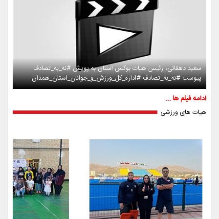
سعید دهقانی، رئیس هیات بوکس استان به پویش #نه_به_تصادف
پیوست #نه_به_تصادف #اداره_کل_ورزش_و_جوانان_استان_همدان
ادامه فیلم ها ...
هیات های ورزشی