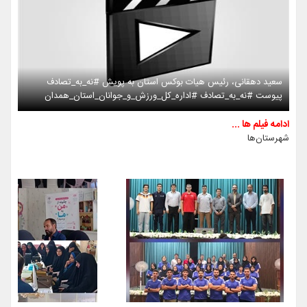
سعید دهقانی، رئیس هیات بوکس استان به پویش #نه_به_تصادف
پیوست #نه_به_تصادف #اداره_کل_ورزش_و_جوانان_استان_همدان
ادامه فیلم ها ...
شهرستان‌ها