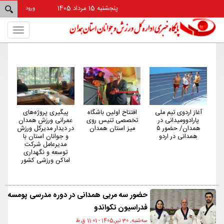
پنجشنبه 15 مرداد 1405
ورود
Toggle
gation
ی
افتتاح اولین باشگاه
پیگیری پروژه‌های
همدان از استان‌های
تخصصی تنیس روی
عمرانی ورزش همدان
کم‌شکایت و کم‌حاشیه
 حضور ۵
میز استان همدان
در دیدار مدیرکل ورزش
کشور در حوزه ورزش
و جوانان استان با
است
مدیرعامل شرکت
توسعه و نگهداری
اماکن ورزشی کشور
حضور سه مربی همدانی در دوره مدرسی پومسه
فدراسیون تکواندو
ﺳﻪشنبه, 30 تیر,1405 - 11:01 ق.ظ