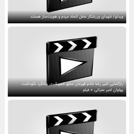
ویدئو/ شهدای ورزشکار عامل اتحاد مردم و هویت‌ساز هستند
رازگشایی امیر رضا خادم قهرمان سابق المپیک در سالگرد نکوداشت
پهلوان امیر عفراتی + فیلم