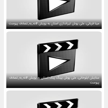
مینا قربانی، ملی پوش تیراندازی استان به پویش #نه_به_تصادف پیوست
ستایش ایلوخانی، ملی پوش پینگ پنگ استان به پویش #نه_به_تصادف
پیوست