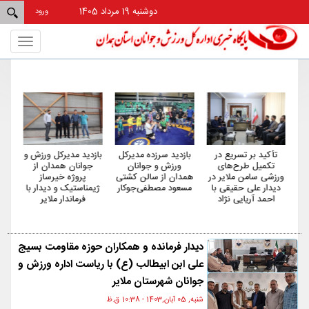
دوشنبه 19 مرداد 1405
ورود
Toggle
gation
آخرین دور افتخار
تأکید بر تسریع در
بازدید سرزده مدیرکل
باز
پیشکسوت والیبال
تکمیل طرح‌های
ورزش و جوانان
ج
همدان در سالن
ورزشی سامن ملایر در
همدان از سالن کشتی
فردوسی زده شد
دیدار علی حقیقی با
مسعود مصطفی‌جوکار
ژیم
احمد آریایی نژاد
دیدار فرمانده و همکاران حوزه مقاومت بسیج
علی ابن ابیطالب (ع) با ریاست اداره ورزش و
جوانان شهرستان ملایر
شنبه, 05 آبان,1403 - 10:38 ق.ظ