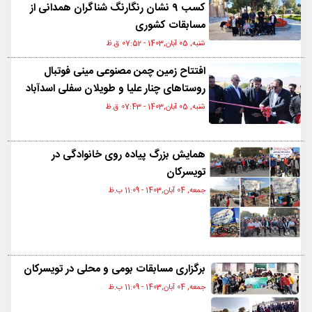
کسب ۹ نشان رنگارنگ شناگران همدانی از
مسابقات کشوری
شنبه, 05 آبان,1403 - 07:52 ق.ظ
افتتاح زمین چمن مصنوعی مینی فوتبال
روستاهای چنار علیا و طویلان سفلی اسدآباد
شنبه, 05 آبان,1403 - 07:43 ق.ظ
همایش بزرگ پیاده روی خانوادگی در
تویسرکان
جمعه, 04 آبان,1403 - 11:09 ب.ظ
برگزاری مسابقات بومی و محلی در تویسرکان
جمعه, 04 آبان,1403 - 11:09 ب.ظ