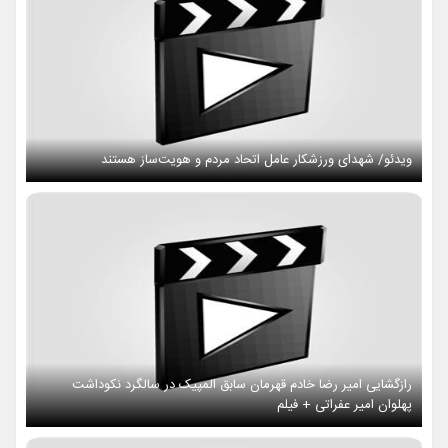
ویدئو/ شهدای ورزشکار عامل اتحاد مردم و هویت‌ساز هستند
رازگشایی امیر رضا خادم قهرمان سابق المپیک در سالگرد نکوداشت
پهلوان امیر عفراتی + فیلم