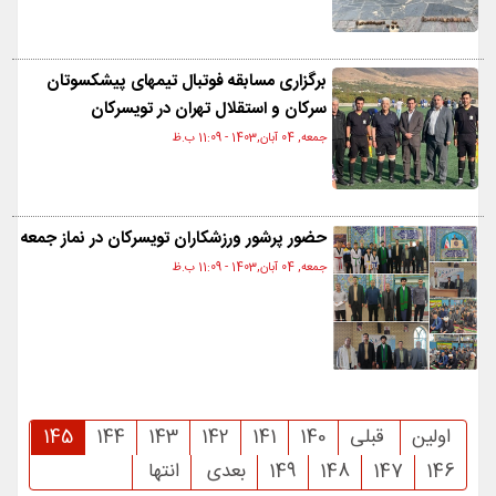
برگزاری مسابقه فوتبال تیمهای پیشکسوتان
سرکان و استقلال تهران در تویسرکان
جمعه, 04 آبان,1403 - 11:09 ب.ظ
حضور پرشور ورزشکاران تویسرکان در نماز جمعه
جمعه, 04 آبان,1403 - 11:09 ب.ظ
اولین
قبلی
140
141
142
143
144
145
146
147
148
149
بعدی
انتها