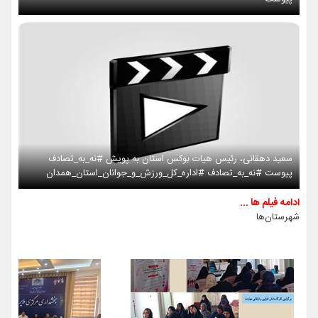
سعید دهقانی، رئیس هیات بوکس استان به پویش #نه_به_تصادف
پیوست #نه_به_تصادف #اداره_کل_ورزش_و_جوانان_استان_همدان
ادامه فیلم ها ...
شهرستان‌ها