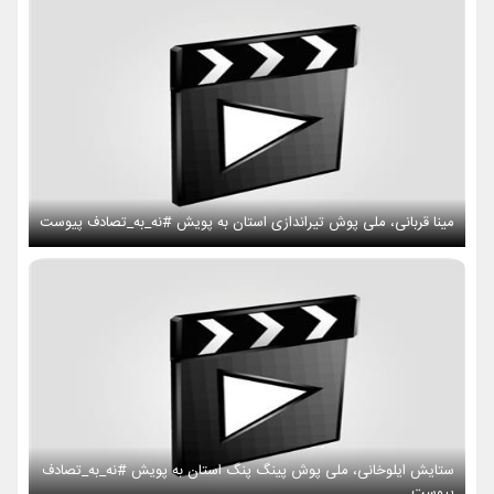
مینا قربانی، ملی پوش تیراندازی استان به پویش #نه_به_تصادف پیوست
ستایش ایلوخانی، ملی پوش پینگ پنگ استان به پویش #نه_به_تصادف
پیوست