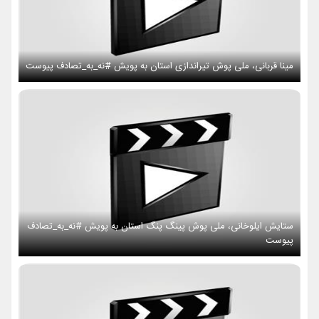
مینا قربانی، ملی پوش تیراندازی استان به پویش #نه_به_تصادف پیوست
ستایش ایلوخانی، ملی پوش پینگ پنگ استان به پویش #نه_به_تصادف
پیوست