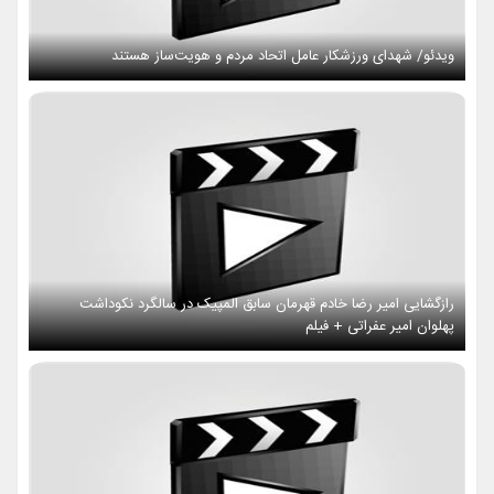
ویدئو/ شهدای ورزشکار عامل اتحاد مردم و هویت‌ساز هستند
رازگشایی امیر رضا خادم قهرمان سابق المپیک در سالگرد نکوداشت
پهلوان امیر عفراتی + فیلم