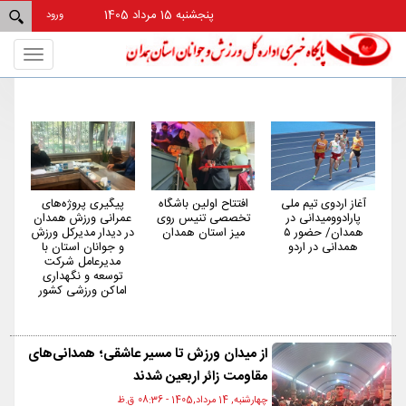
پنجشنبه 15 مرداد 1405
ورود
Toggle
gation
ی
افتتاح اولین باشگاه
پیگیری پروژه‌های
همدان از استان‌های
تخصصی تنیس روی
عمرانی ورزش همدان
کم‌شکایت و کم‌حاشیه
ور ۵
میز استان همدان
در دیدار مدیرکل ورزش
کشور در حوزه ورزش
و جوانان استان با
است
مدیرعامل شرکت
توسعه و نگهداری
اماکن ورزشی کشور
از میدان ورزش تا مسیر عاشقی؛ همدانی‌های
مقاومت زائر اربعین شدند
چهارشنبه, 14 مرداد,1405 - 08:36 ق.ظ