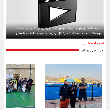
سعید دهقانی، رئیس هیات بوکس استان به پویش #نه_به_تصادف
پیوست #نه_به_تصادف #اداره_کل_ورزش_و_جوانان_استان_همدان
ادامه فیلم ها ...
هیات های ورزشی