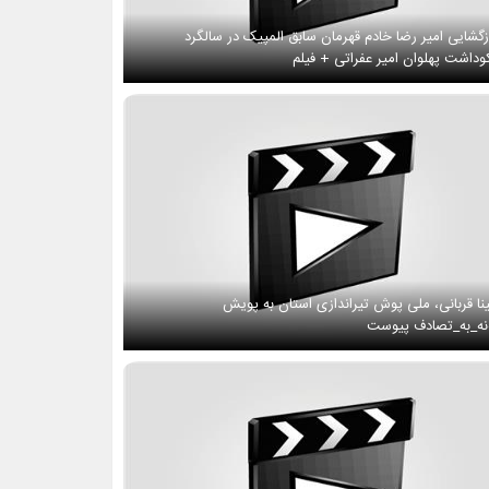
زگشایی امیر رضا خادم قهرمان سابق المپیک در سالگرد
وداشت پهلوان امیر عفراتی + فیلم
نا قربانی، ملی پوش تیراندازی استان به پویش
ه_به_تصادف پیوست