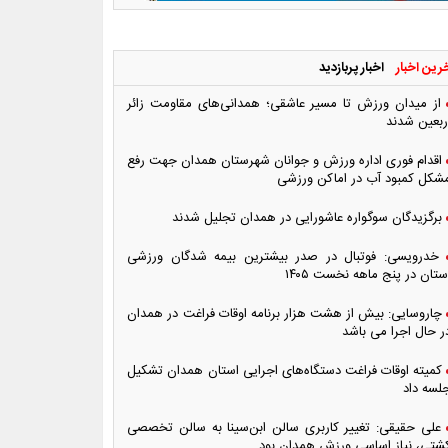
رین اخبار
اخبار پربازدید
از میدان ورزش تا مسیر عاشقی؛ همدانی‌های مقاومت زائر
ربعین شدند
اقدام فوری اداره ورزش و جوانان شهرستان همدان جهت رفع
شکل کمبود آب در اماکن ورزشی
برگزیدگان سوگواره عاشورایی در همدان تجلیل شدند
خدرویسی: فوتبال در صدر بیشترین بیمه شدگان ورزشی
ستان در پنج ماهه نخست ۱۴۰۵
چاروسایی: بیش از هشت هزار برنامه اوقات فراغت در همدان
ر حال اجرا می باشد
کمیته اوقات فراغت دستگاه‌های اجرایی استان همدان تشکیل
لسه داد
علی حقیقی: تغییر کاربری سالن ابن‌سینا به سالن تخصصی
شتی، نیاز اساسی ورزش همدان بود