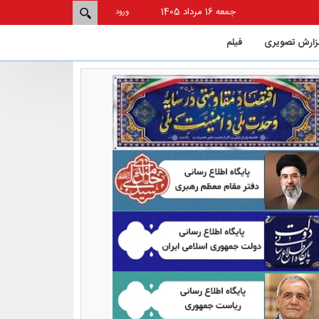
جمعه 16 مرداد 1405
ورود
زارش تصویری
فيلم
شکایت و
ورزش است