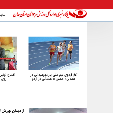
سایت
آغاز اردوی تیم ملی پارادوومیدانی در
افتتاح اولین باشگاه تخصصی تنی
همدان/ حضور ۵ همدانی در اردو
روی میز استان همدان
از میدان ورزش ت