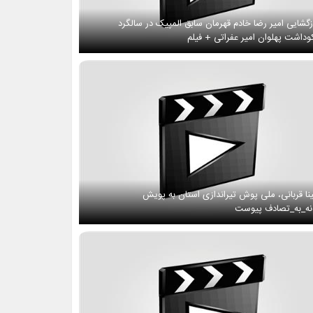
زگشایی امیر رضا خادم قهرمان سابق المپیک در سالگرد
وداشت پهلوان امیر عفراتی + فیلم
نا قربانی، ملی پوش تیراندازی استان به پویش
ه_به_تصادف پیوست