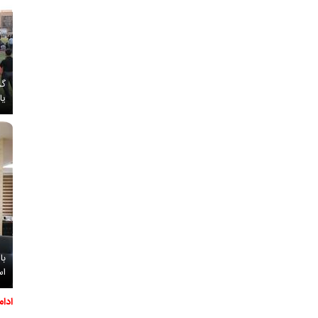
گز
یا
با
اس
ادا