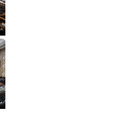
دی
مج