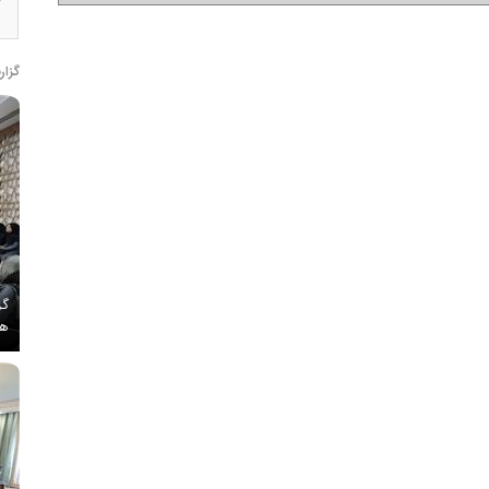
گزار
گز
هم