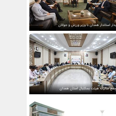
دار استاندار همدان با وزیر ورزش و جوانان
مع سالیانه هیئت بسکتبال استان همدان