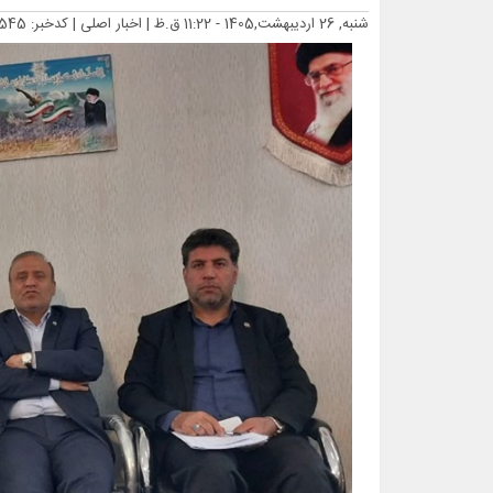
شنبه, 26 اردیبهشت,1405 - 11:22 ق.ظ |
اخبار اصلی
| کدخبر: 17545