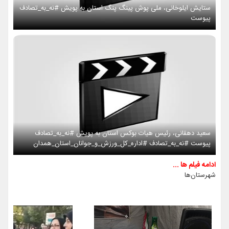
ستایش ایلوخانی، ملی پوش پینگ پنگ استان به پویش #نه_به_تصادف
پیوست
سعید دهقانی، رئیس هیات بوکس استان به پویش #نه_به_تصادف
پیوست #نه_به_تصادف #اداره_کل_ورزش_و_جوانان_استان_همدان
ادامه فیلم ها ...
شهرستان‌ها