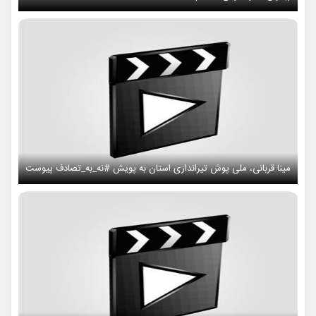
مینا قربانی، ملی پوش تیراندازی استان به پویش #نه_به_تصادف پیوست