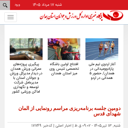
شنبه 17 مرداد 1405
ورود
Toggle
gation
آغاز اردوی تیم ملی
افتتاح اولین باشگاه
پیگیری پروژه‌های
هم
پارادوومیدانی در
تخصصی تنیس روی
عمرانی ورزش همدان
کم‌
همدان/ حضور ۵
میز استان همدان
در دیدار مدیرکل ورزش
کش
همدانی در اردو
و جوانان استان با
مدیرعامل شرکت
توسعه و نگهداری
اماکن ورزشی کشور
دومین جلسه برنامه‌ریزی مراسم رونمایی از المان
شهدای قدس
شنبه, 13 تیر,1405 - 09:02 ق.ظ |
اخبار اصلی
| کدخبر: 17749