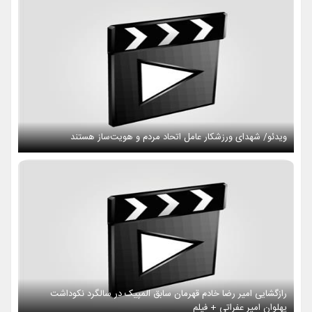
ویدئو/ شهدای ورزشکار عامل اتحاد مردم و هویت‌ساز هستند
رازگشایی امیر رضا خادم قهرمان سابق المپیک در سالگرد نکوداشت
پهلوان امیر عفراتی + فیلم