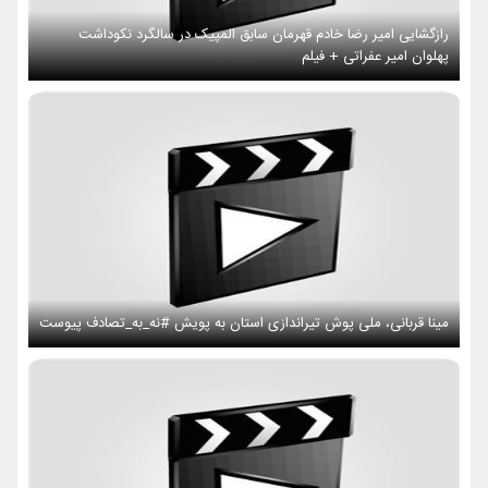
رازگشایی امیر رضا خادم قهرمان سابق المپیک در سالگرد نکوداشت
پهلوان امیر عفراتی + فیلم
مینا قربانی، ملی پوش تیراندازی استان به پویش #نه_به_تصادف پیوست