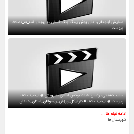
ستایش ایلوخانی، ملی پوش پینگ پنگ استان به پویش #نه_به_تصادف
پیوست
سعید دهقانی، رئیس هیات بوکس استان به پویش #نه_به_تصادف
پیوست #نه_به_تصادف #اداره_کل_ورزش_و_جوانان_استان_همدان
ادامه فیلم ها ...
شهرستان‌ها