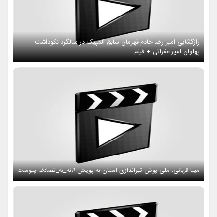
رازگشایی امیر رضا خادم قهرمان سابق المپیک در سالگرد نکوداشت
پهلوان امیر عفراتی + فیلم
مینا قربانی، ملی پوش تیراندازی استان به پویش #نه_به_تصادف پیوست