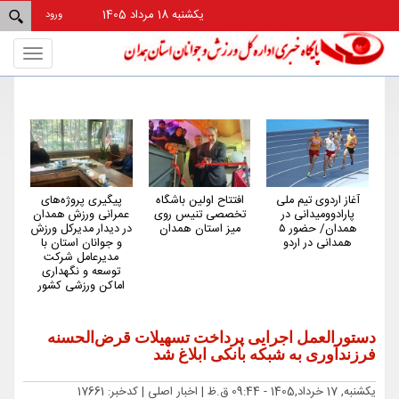
یکشنبه 18 مرداد 1405
ورود
Toggle
gation
آغاز اردوی تیم ملی
افتتاح اولین باشگاه
پیگیری پروژه‌های
هم
پارادوومیدانی در
تخصصی تنیس روی
عمرانی ورزش همدان
کم‌
همدان/ حضور ۵
میز استان همدان
در دیدار مدیرکل ورزش
کش
همدانی در اردو
و جوانان استان با
مدیرعامل شرکت
توسعه و نگهداری
اماکن ورزشی کشور
دستورالعمل اجرایی پرداخت تسهیلات قرض‌الحسنه
فرزندآوری به شبکه بانکی ابلاغ شد
یکشنبه, 17 خرداد,1405 - 09:44 ق.ظ |
اخبار اصلی
| کدخبر: 17661