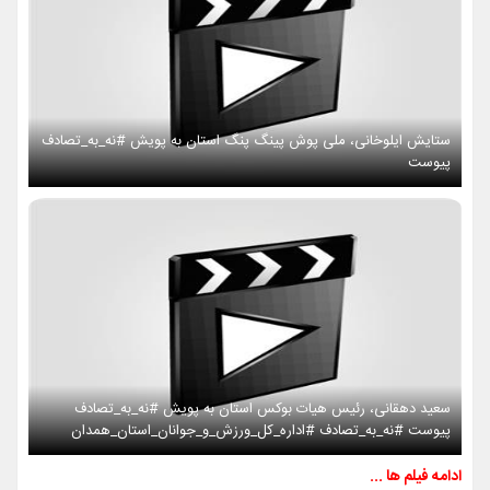
ستایش ایلوخانی، ملی پوش پینگ پنگ استان به پویش #نه_به_تصادف
پیوست
سعید دهقانی، رئیس هیات بوکس استان به پویش #نه_به_تصادف
پیوست #نه_به_تصادف #اداره_کل_ورزش_و_جوانان_استان_همدان
ادامه فیلم ها ...