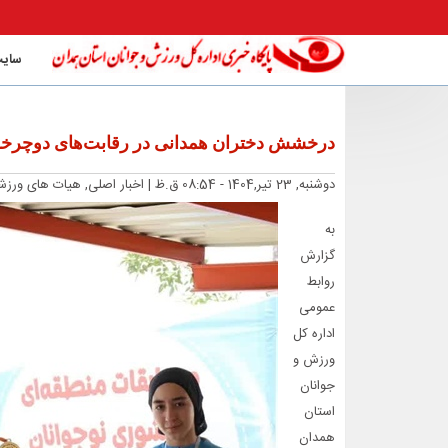
سایت
درخشش دختران همدانی در رقابت‌های دوچرخه سوا
دوشنبه, 23 تیر,1404 - 08:54 ق.ظ |
اخبار اصلی, هیات های ورز
به
گزارش
روابط
عمومی
اداره کل
ورزش و
جوانان
استان
همدان