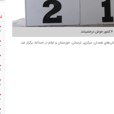
آخ
ا
.
م
ا
د
ج
ک