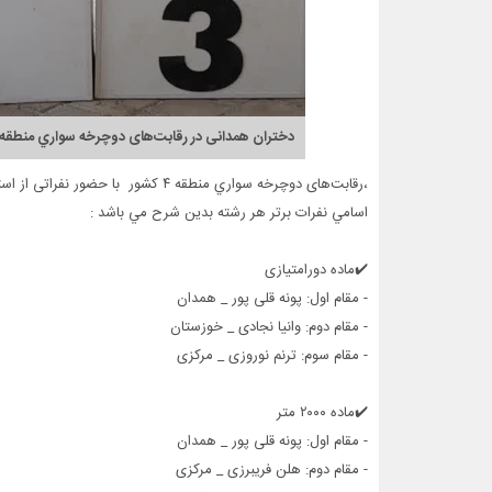
دختران همدانی در رقابت‌های دوچرخه سواري منطقه ۴ کشور خوش درخشیدند
،رقابت‌های دوچرخه سواري منطقه ۴ کشور با حضور نفراتی از استان‌های همدان، مرکزی، لرستان، خوزستان و ایلام در اسدآباد برگزار شد.
اسامي نفرات برتر هر رشته بدين شرح مي باشد :‌
✔️ماده دورامتیازی
- مقام اول: پونه قلی پور _ همدان
- مقام دوم: وانیا نجادی _ خوزستان
- مقام سوم: ترنم نوروزی _ مرکزی
✔️ماده ۲۰۰۰ متر
- مقام اول: پونه قلی پور _ همدان
- مقام دوم: هلن فریبرزی _ مرکزی