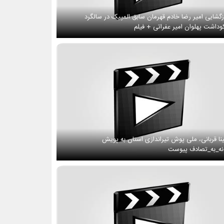
زگشایی امیر رضا خادم قهرمان سابق المپیک در سالگرد
وداشت پهلوان امیر عفراتی + فیلم
نا قربانی، ملی پوش تیراندازی استان به پویش
ه_به_تصادف پیوست