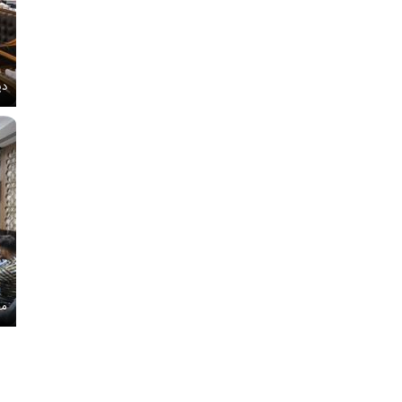
دی
مج