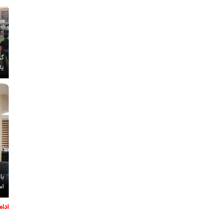
گز
یا
با
اس
ادا