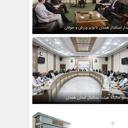
دار استاندار همدان با وزیر ورزش و جوانان
مع سالیانه هیئت بسکتبال استان همدان