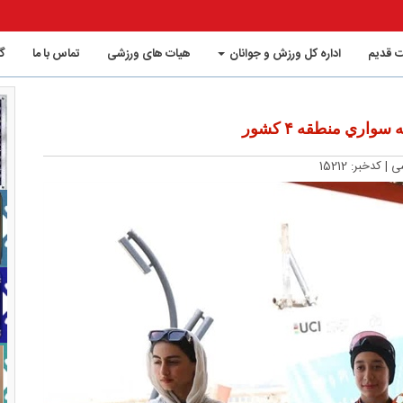
 قدیم
اداره کل ورزش و جوانان
هیات های ورزشی
تماس با ما
گ
ري منطقه ۴ کشور
شی
| کدخبر: 15212