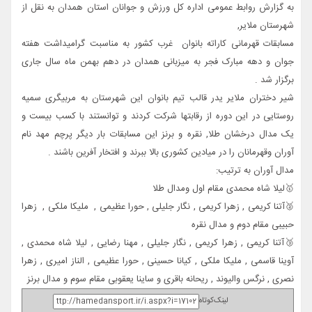
به گزارش روابط عمومی اداره کل ورزش و جوانان استان همدان به نقل از
شهرستان ملایر,
مسابقات قهرمانی کاراته بانوان غرب کشور به مناسبت گرامیداشت هفته
جوان و دهه مبارک فجر به میزبانی همدان در دهم بهمن ماه سال جاری
برگزار شد .
شیر دختران ملایر یدر قالب تیم بانوان این شهرستان به مربیگری سمیه
روستایی در این دوره از رقابتها شرکت کردند و توانستند با کسب بیست و
یک مدال درخشان طلا, نقره و برنز این مسابقات بار دیگر پرچم مهد نام
آوران وقهرمانان را در میادین کشوری بالا ببرند و افتخار آفرین باشند .
مدال آوران به ترتیب:
🥇لیلا شاه محمدی مقام اول ومدال طلا
🥈آتنا کریمی , زهرا کریمی , نگار جلیلی , حورا عظیمی , ملیکا ملکی , زهرا
حبیبی مقام دوم و مدال نقره
🥉آتنا کریمی , زهرا کریمی , نگار جلیلی , مهنا رضایی , لیلا شاه محمدی ,
آوینا قاسمی , ملیکا ملکی , کیانا حسینی , حورا عظیمی , الناز امیری , زهرا
نصری , نرگس والیوند , ریحانه باقری و ساینا یعقوبی مقام سوم و مدال برنز
لینک‌کوتاه