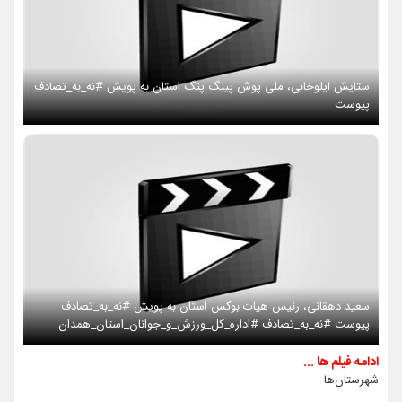
ستایش ایلوخانی، ملی پوش پینگ پنگ استان به پویش #نه_به_تصادف
پیوست
سعید دهقانی، رئیس هیات بوکس استان به پویش #نه_به_تصادف
پیوست #نه_به_تصادف #اداره_کل_ورزش_و_جوانان_استان_همدان
ادامه فیلم ها ...
شهرستان‌ها