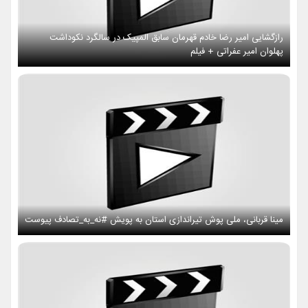
رازگشایی امیر رضا خادم قهرمان سابق المپیک در سالگرد نکوداشت
پهلوان امیر عفراتی + فیلم
مینا قربانی، ملی پوش تیراندازی استان به پویش #نه_به_تصادف پیوست