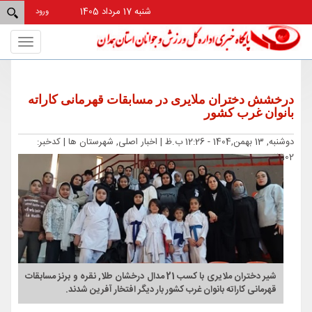
شنبه 17 مرداد 1405
ورود
Toggle
gation
درخشش دختران ملایری در مسابقات قهرمانی کاراته
بانوان غرب کشور
دوشنبه, 13 بهمن,1404 - 12:26 ب.ظ |
اخبار اصلی, شهرستان ها
| کدخبر:
17102
شیر دختران ملایری با کسب 21 مدال درخشان طلا, نقره و برنز مسابقات
قهرمانی کاراته بانوان غرب کشور بار دیگر افتخار آفرین شدند.