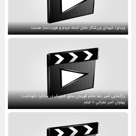
ویدئو/ شهدای ورزشکار عامل اتحاد مردم و هویت‌ساز هستند
رازگشایی امیر رضا خادم قهرمان سابق المپیک در سالگرد نکوداشت
پهلوان امیر عفراتی + فیلم