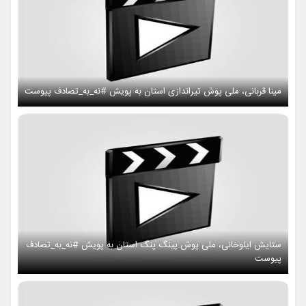
مینا قربانی، ملی پوش تیراندازی استان به پویش #نه_به_تصادف پیوست
ستایش ایلوخانی، ملی پوش پینگ پنگ استان به پویش #نه_به_تصادف
پیوست