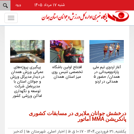
شنبه 17 مرداد 1405
ورود
Toggle
gation
آغاز اردوی تیم ملی
افتتاح اولین باشگاه
پیگیری پروژه‌های
هم
پارادوومیدانی در
تخصصی تنیس روی
عمرانی ورزش همدان
کم‌
همدان/ حضور ۵
میز استان همدان
در دیدار مدیرکل ورزش
کش
همدانی در اردو
و جوانان استان با
مدیرعامل شرکت
توسعه و نگهداری
اماکن ورزشی کشور
درخشش جوانان ملایری در مسابقات کشوری
پانکریشن MMA آماتور
یکشنبه, 31 فروردین,1404 - 10:17 ق.ظ |
اخبار اصلی, شهرستان ها
| کدخبر: