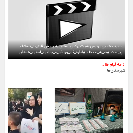
سعید دهقانی، رئیس هیات بوکس استان به پویش #نه_به_تصادف
پیوست #نه_به_تصادف #اداره_کل_ورزش_و_جوانان_استان_همدان
ادامه فیلم ها ...
شهرستان‌ها