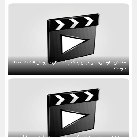
ستایش ایلوخانی، ملی پوش پینگ پنگ استان به پویش #نه_به_تصادف
پیوست