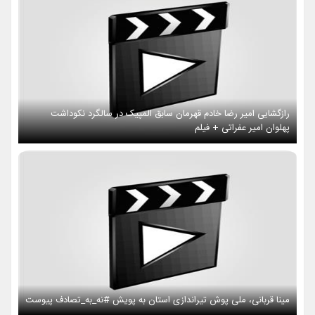
رازگشایی امیر رضا خادم قهرمان سابق المپیک در سالگرد نکوداشت
پهلوان امیر عفراتی + فیلم
مینا قربانی، ملی پوش تیراندازی استان به پویش #نه_به_تصادف پیوست