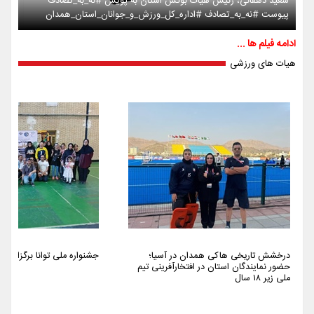
سعید دهقانی، رئیس هیات بوکس استان به پویش #نه_به_تصادف
پیوست #نه_به_تصادف #اداره_کل_ورزش_و_جوانان_استان_همدان
ادامه فیلم ها ...
هیات های ورزشی
درخشش تاریخی هاکی همدان در آسیا؛
جشنواره ملی توانا برگزار شد
حضور نمایندگان استان در افتخارآفرینی تیم
ملی زیر ۱۸ سال