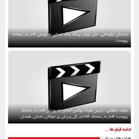
ستایش ایلوخانی، ملی پوش پینگ پنگ استان به پویش #نه_به_تصادف
پیوست
سعید دهقانی، رئیس هیات بوکس استان به پویش #نه_به_تصادف
پیوست #نه_به_تصادف #اداره_کل_ورزش_و_جوانان_استان_همدان
ادامه فیلم ها ...
هیات های ورزشی