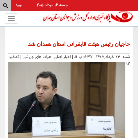
جمعه 16 مرداد 1405
ورود
Toggle
gation
حاجیان رئیس هیئت قایقرانی استان همدان شد
شنبه, 23 خرداد,1405 - 01:37 ب.ظ |
اخبار اصلی, هیات های ورزشی
| کدخبر:
17692