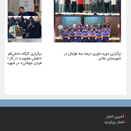
برگزاری دوره داوری درجه سه فوتبال در
برگزاری کارگاه دانش‌افزایی 
شهرستان ملایر
«نقش معنویت در کار اجتما
فردی جوانان» در شهرستان م
آخرین اخبار
اخبار پربازدید