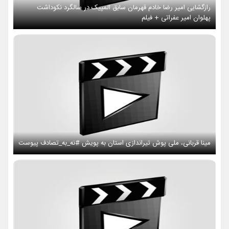
رازگشایی امیر رضا خادم قهرمان سابق المپیک در سالگرد نکوداشت
پهلوان امیر عفراتی + فیلم
مینا قربانی، ملی پوش تیراندازی استان به پویش #نه_به_تصادف پیوست