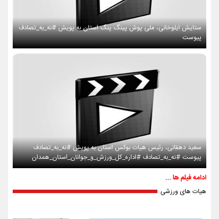
ستایش ایلوخانی، ملی پوش پینگ پنگ استان به پویش #نه_به_تصادف
پیوست
سعید دهقانی، رئیس هیات بوکس استان به پویش #نه_به_تصادف
پیوست #نه_به_تصادف #اداره_کل_ورزش_و_جوانان_استان_همدان
ادامه فیلم ها ...
هیات های ورزشی