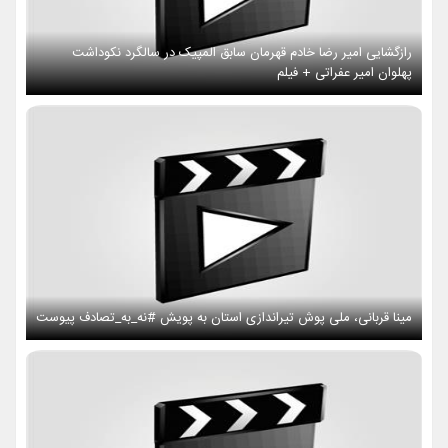
رازگشایی امیر رضا خادم قهرمان سابق المپیک در سالگرد نکوداشت
پهلوان امیر عفراتی + فیلم
مینا قربانی، ملی پوش تیراندازی استان به پویش #نه_به_تصادف پیوست