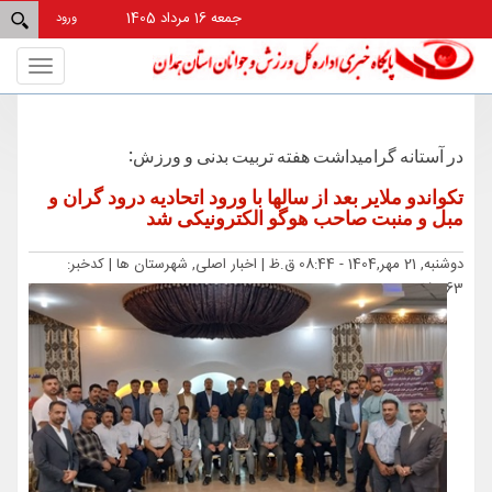
جمعه 16 مرداد 1405
ورود
Toggle
gation
در آستانه گرامیداشت هفته تربیت بدنی و ورزش:
تکواندو ملایر بعد از سالها با ورود اتحادیه درود گران و
مبل و منبت صاحب هوگو الکترونیکی شد
دوشنبه, 21 مهر,1404 - 08:44 ق.ظ |
اخبار اصلی, شهرستان ها
| کدخبر:
15363