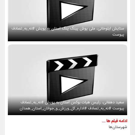
ستایش ایلوخانی، ملی پوش پینگ پنگ استان به پویش #نه_به_تصادف
پیوست
سعید دهقانی، رئیس هیات بوکس استان به پویش #نه_به_تصادف
پیوست #نه_به_تصادف #اداره_کل_ورزش_و_جوانان_استان_همدان
ادامه فیلم ها ...
شهرستان‌ها