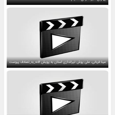
مینا قربانی، ملی پوش تیراندازی استان به پویش #نه_به_تصادف پیوست