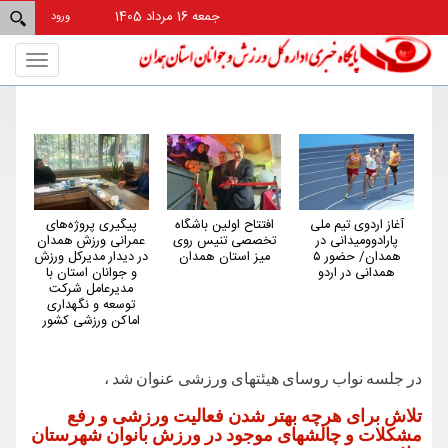
جمعه 16 مرداد 1405
ورود
Toggle
gation
آغاز اردوی تیم ملی
افتتاح اولین باشگاه
پیگیری پروژه‌های
همدان
پارادوومیدانی در
تخصصی تنیس روی
عمرانی ورزش همدان
کم‌شک
همدان/ حضور ۵
میز استان همدان
در دیدار مدیرکل ورزش
کشور 
همدانی در اردو
و جوانان استان با
مدیرعامل شرکت
توسعه و نگهداری
اماکن ورزشی کشور
در جلسه نواب روسای هیئتهای ورزشی عنوان شد ،
تلاش برای هرچه بهتر شدن فعالیت ورزشی و رفع
مشکلات و چالشهای موجود در ورزش بانوان شهرستان