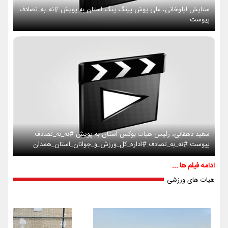
ستایش ایلوخانی، ملی پوش پینگ پنگ استان به پویش #نه_به_تصادف
پیوست
سعید دهقانی، رئیس هیات بوکس استان به پویش #نه_به_تصادف
پیوست #نه_به_تصادف #اداره_کل_ورزش_و_جوانان_استان_همدان
ادامه فیلم ها ...
هیات های ورزشی