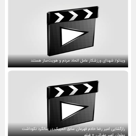
ویدئو/ شهدای ورزشکار عامل اتحاد مردم و هویت‌ساز هستند
رازگشایی امیر رضا خادم قهرمان سابق المپیک در سالگرد نکوداشت
پهلوان امیر عفراتی + فیلم