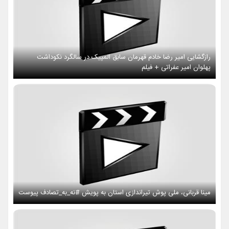
رازگشایی امیر رضا خادم قهرمان سابق المپیک در سالگرد نکوداشت
پهلوان امیر عفراتی + فیلم
مینا قربانی، ملی پوش تیراندازی استان به پویش #نه_به_تصادف پیوست