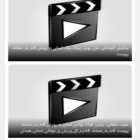
ستایش ایلوخانی، ملی پوش پینگ پنگ استان به پویش #نه_به_تصادف
پیوست
سعید دهقانی، رئیس هیات بوکس استان به پویش #نه_به_تصادف
پیوست #نه_به_تصادف #اداره_کل_ورزش_و_جوانان_استان_همدان