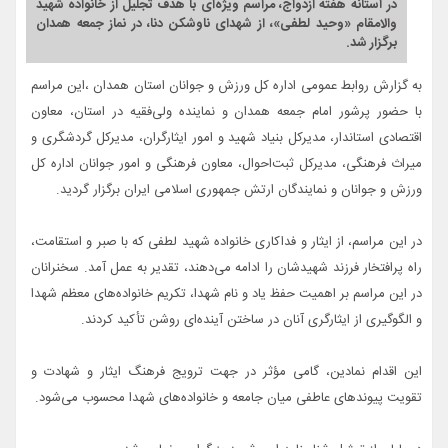
در آستانه هفته ازدواج، مراسم ویژه‌ای با هدف تجلیل از خانواده شهید
والامقام «وحید لطفی»، از شهدای ناو‌شکن دنا، در نماز جمعه همدان
برگزار شد.
به گزارش روابط عمومی اداره کل ورزش و جوانان استان همدان ،این مراسم
با حضور پرشور امام جمعه همدان و نماینده ولی‌فقیه در استان، معاون
اقتصادی استاندار، مدیرکل بنیاد شهید و امور ایثارگران، مدیرکل گردشگری و
میراث فرهنگی، مدیرکل ثبت‌احوال، معاون فرهنگی و امور جوانان اداره کل
ورزش و جوانان و نمایندگان ارتش جمهوری اسلامی ایران برگزار گردید.
در این مراسم، از ایثار و فداکاری خانواده شهید لطفی که با صبر و استقامت،
راه پرافتخار فرزند شهیدشان را ادامه می‌دهند، تقدیر به عمل آمد. سخنرانان
در این مراسم بر اهمیت حفظ یاد و نام شهدا، تکریم خانواده‌های معظم شهدا
و الگوگیری از ایثارگری آنان در ساختن آینده‌ای روشن تأکید کردند.
این اقدام نمادین، گامی مؤثر در جهت ترویج فرهنگ ایثار و شهادت و
تقویت پیوندهای عاطفی میان جامعه و خانواده‌های شهدا محسوب می‌شود.