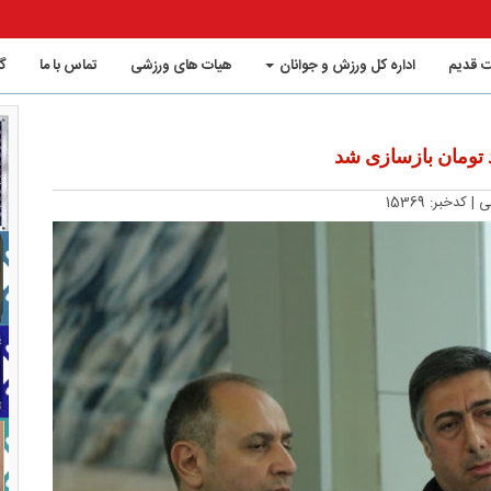
 قدیم
اداره کل ورزش و جوانان
هیات های ورزشی
تماس با ما
گ
شی
| کدخبر: 15369