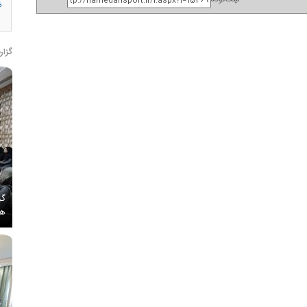
ظ
گزار
گز
هم