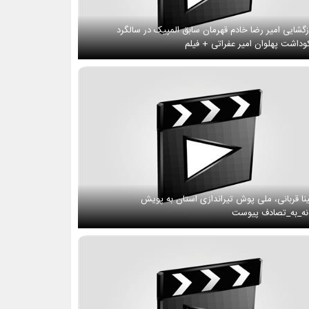
زگشایی امیر رضا خادم قهرمان سابق المپیک در سالگرد
وداشت پهلوان امیر عفراتی + فیلم
نا قربانی، ملی پوش تیراندازی استان به پویش
ه_به_تصادف پیوست