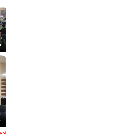
گز
یا
با
اس
ادا