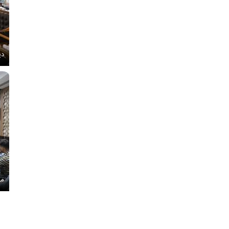
دی
مج