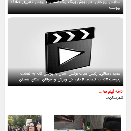
ستایش ایلوخانی، ملی پوش پینگ پنگ استان به پویش #نه_به_تصادف
پیوست
سعید دهقانی، رئیس هیات بوکس استان به پویش #نه_به_تصادف
پیوست #نه_به_تصادف #اداره_کل_ورزش_و_جوانان_استان_همدان
ادامه فیلم ها ...
شهرستان‌ها