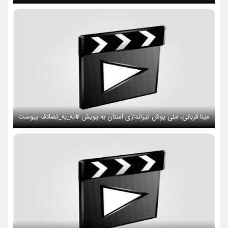
مینا قربانی، ملی پوش تیراندازی استان به پویش #نه_به_تصادف پیوست