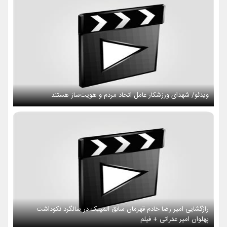
ویدئو/ شهدای ورزشکار عامل اتحاد مردم و هویت‌ساز هستند
رازگشایی امیر رضا خادم قهرمان سابق المپیک در سالگرد نکوداشت
پهلوان امیر عفراتی + فیلم