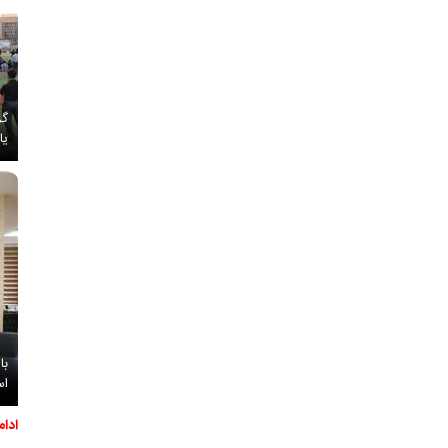
گز
یا
با
اس
ادا