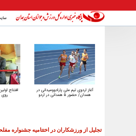
سایت
ملی پارادوومیدانی در
افتتاح اولین باشگاه تخصصی تنیس
پیگیر
ردو
روی میز استان همدان
همدان
جوانا
توسعه و
تجلیل از ورزشکاران در اختتامیه جشنواره مفل