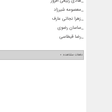
_هادی ربیعی افروز
_معصومه شیرزاد
_زهرا نجاتی عارف
_ساسان رضوی
_رضا قیطاسی
دفعات مشاهده: 0