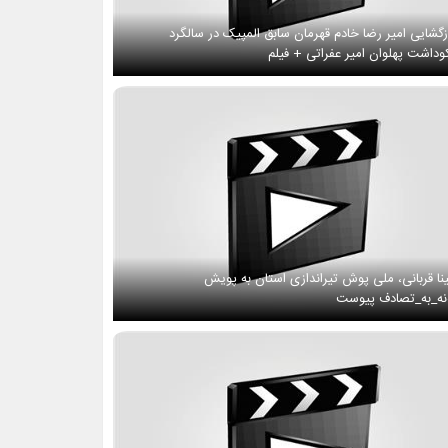
زگشایی امیر رضا خادم قهرمان سابق المپیک در سالگرد
وداشت پهلوان امیر عفراتی + فیلم
نا قربانی، ملی پوش تیراندازی استان به پویش
ه_به_تصادف پیوست