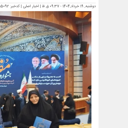
دوشنبه, 19 خرداد,1404 - 09:37 ق.ظ |
اخبار اصلی
| کدخبر: 15092