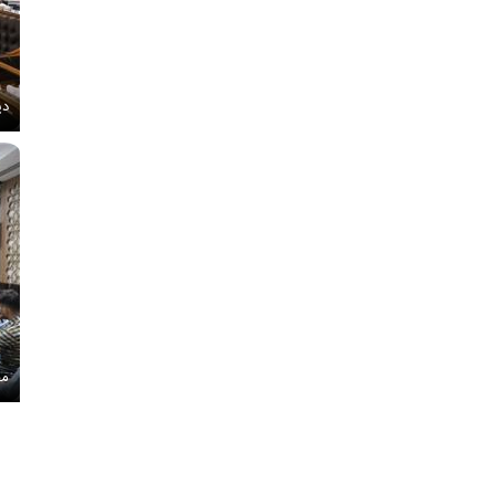
دی
مج