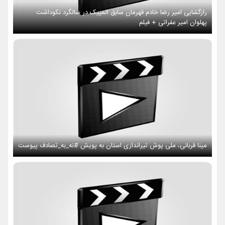
رازگشایی امیر رضا خادم قهرمان سابق المپیک در سالگرد نکوداشت
پهلوان امیر عفراتی + فیلم
مینا قربانی، ملی پوش تیراندازی استان به پویش #نه_به_تصادف پیوست