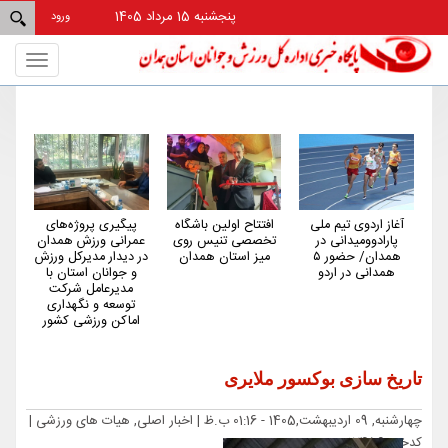
پنجشنبه 15 مرداد 1405
ورود
Toggle
gation
آغاز اردوی تیم ملی
افتتاح اولین باشگاه
پیگیری پروژه‌های
هم
پارادوومیدانی در
تخصصی تنیس روی
عمرانی ورزش همدان
کم‌
همدان/ حضور ۵
میز استان همدان
در دیدار مدیرکل ورزش
کش
همدانی در اردو
و جوانان استان با
مدیرعامل شرکت
توسعه و نگهداری
اماکن ورزشی کشور
تاریخ سازی بوکسور ملایری
چهارشنبه, 09 اردیبهشت,1405 - 01:16 ب.ظ |
اخبار اصلی, هیات های ورزشی
|
کدخبر: 17456