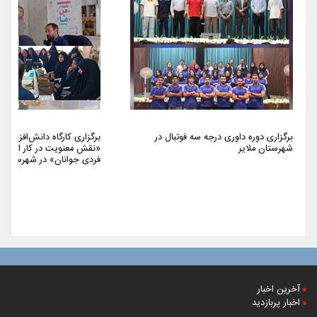
برگزاری دوره داوری درجه سه فوتبال در
برگزاری کارگاه دانش‌افزایی 
شهرستان ملایر
«نقش معنویت در کار اجتما
فردی جوانان» در شهرستان م
آخرین اخبار
اخبار پربازدید