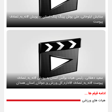
ستایش ایلوخانی، ملی پوش پینگ پنگ استان به پویش #نه_به_تصادف
پیوست
سعید دهقانی، رئیس هیات بوکس استان به پویش #نه_به_تصادف
پیوست #نه_به_تصادف #اداره_کل_ورزش_و_جوانان_استان_همدان
ادامه فیلم ها ...
هیات های ورزشی