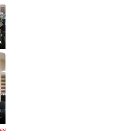
گز
یا
با
اس
ادا