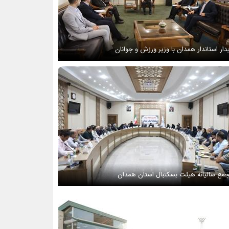
دار استاندار همدان با وزیر ورزش و جوانان
مع سالیانه هیئت بسکتبال استان همدان