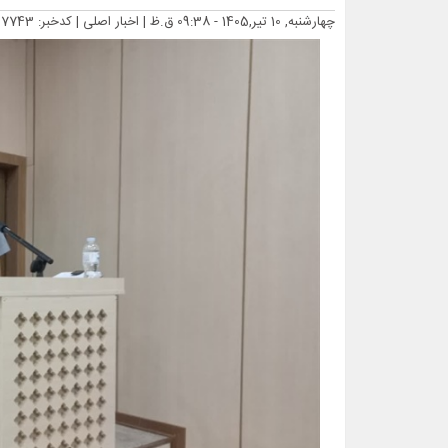
چهارشنبه, 10 تیر,1405 - 09:38 ق.ظ |
اخبار اصلی
| کدخبر: 17743