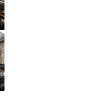
دی
مج