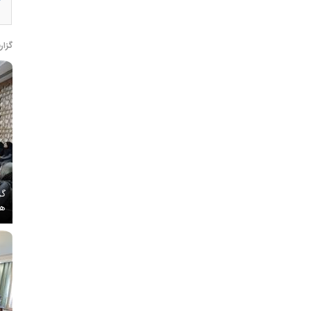
گزار
گز
هم