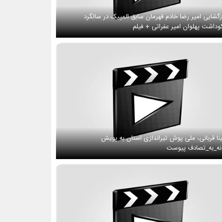
زگشایی امیر رضا خادم قهرمان سابق المپیک در سالگرد
وداشت پهلوان امیر عفراتی + فیلم
نا قربانی، ملی پوش تیراندازی استان به پویش
ه_به_تصادف پیوست