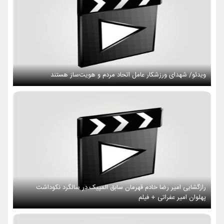
ویدئو/ شهدای ورزشکار عامل اتحاد مردم و هویت‌ساز هستند
رازگشایی امیر رضا خادم قهرمان سابق المپیک در سالگرد نکوداشت
پهلوان امیر عفراتی + فیلم