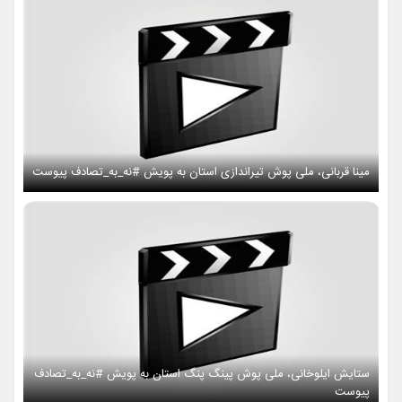
مینا قربانی، ملی پوش تیراندازی استان به پویش #نه_به_تصادف پیوست
ستایش ایلوخانی، ملی پوش پینگ پنگ استان به پویش #نه_به_تصادف
پیوست