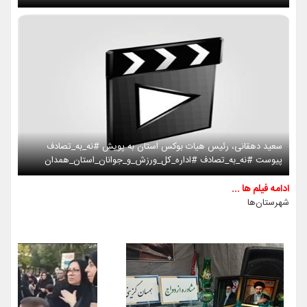
سعید دهقانی، رئیس هیات بوکس استان به پویش #نه_به_تصادف
پیوست #نه_به_تصادف #اداره_کل_ورزش_و_جوانان_استان_همدان
ادامه فیلم ها ...
شهرستان‌ها