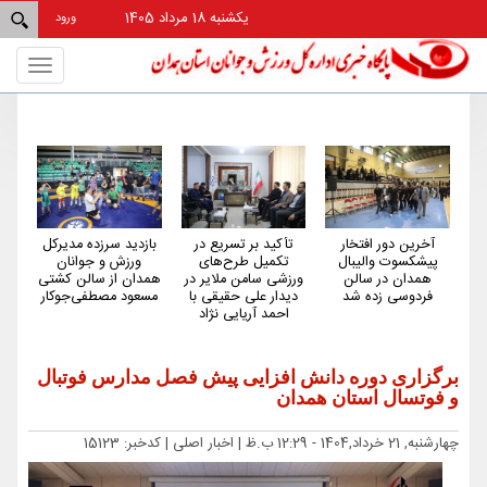
یکشنبه 18 مرداد 1405
ورود
Toggle
gation
آخرین دور افتخار
تأکید بر تسریع در
بازدید سرزده مدیرکل
باز
پیشکسوت والیبال
تکمیل طرح‌های
ورزش و جوانان
ج
همدان در سالن
ورزشی سامن ملایر در
همدان از سالن کشتی
فردوسی زده شد
دیدار علی حقیقی با
مسعود مصطفی‌جوکار
ژیم
احمد آریایی نژاد
برگزاری دوره دانش افزایی پیش فصل مدارس فوتبال
و فوتسال استان همدان
چهارشنبه, 21 خرداد,1404 - 12:29 ب.ظ |
اخبار اصلی
| کدخبر: 15123