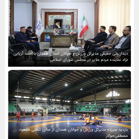
دیدار علی حقیقی مدیرکل ورزش و جوانان استان همدان با احمد آریایی
نژاد نماینده مردم ملایر در مجلس شورای اسلامی
بازدید سرزده مدیرکل ورزش و جوانان همدان از سالن کشتی مسعود
مصطفی‌جوکار