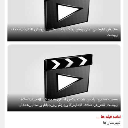
ستایش ایلوخانی، ملی پوش پینگ پنگ استان به پویش #نه_به_تصادف
پیوست
سعید دهقانی، رئیس هیات بوکس استان به پویش #نه_به_تصادف
پیوست #نه_به_تصادف #اداره_کل_ورزش_و_جوانان_استان_همدان
ادامه فیلم ها ...
شهرستان‌ها