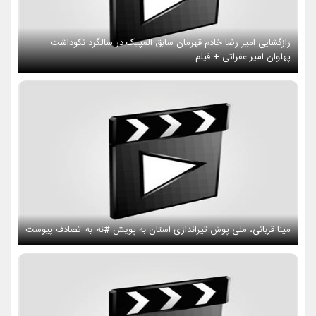
رازگشایی امیر رضا خادم قهرمان سابق المپیک در سالگرد نکوداشت
پهلوان امیر عفراتی + فیلم
مینا قربانی، ملی پوش تیراندازی استان به پویش #نه_به_تصادف پیوست