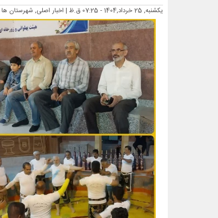
یکشنبه, 25 خرداد,1404 - 07:25 ق.ظ |
اخبار اصلی, شهرستان ها