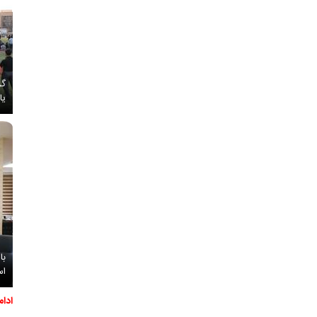
گز
یا
با
اس
ادا