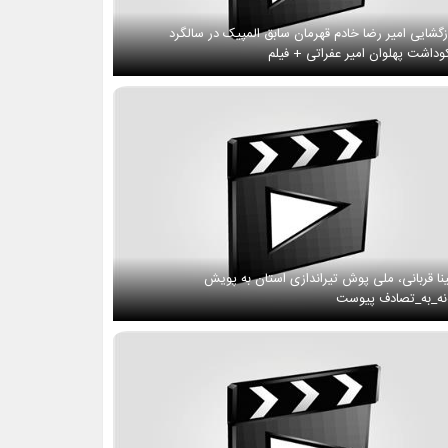
زگشایی امیر رضا خادم قهرمان سابق المپیک در سالگرد
وداشت پهلوان امیر عفراتی + فیلم
نا قربانی، ملی پوش تیراندازی استان به پویش
ه_به_تصادف پیوست