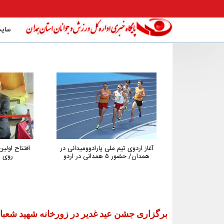
سایت
ارادوومیدانی در
افتتاح اولین باشگاه تخصصی تنیس
پیگیری پر
روی میز استان همدان
همدان در 
جوانان اس
توسعه و نگه
برگزاری جشن عید غدیر در زورخانه شهید شعبان