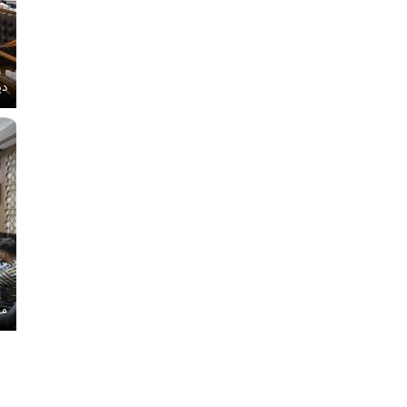
دی
مج