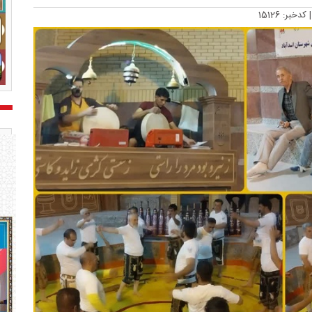
| کدخبر: 15126