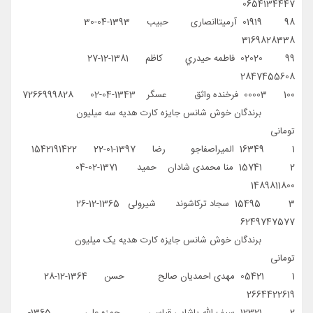
0654134447
98 01919 آرمیتاانصاری حبیب 1393-04-30
3169828338
99 02020 فاطمه حيدري كاظم 1381-12-27
2847455608
100 00003 فرخنده واثق عسگر 1343-04-02 7266999828
برندگان خوش شانس جایزه کارت هدیه سه میلیون
تومانی
1 16349 المیراصفاجو رضا 1397-01-22 1542191422
2 15741 منا محمدی شادان حمید 1371-02-04
1489811800
3 15495 سجاد ترکاشوند شیرولی 1365-12-26
6249747577
برندگان خوش شانس جایزه کارت هدیه یک میلیون
تومانی
1 05421 مهدی احمدیان صالح حسن 1364-12-28
2664422619
2 12321 سیف الله پاشایی قیاسی حمزه علی 1365-