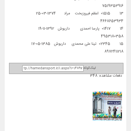
7519353916
13 01515 اعظم فیروزبخت مراد 1374-03-25
4668653934
14 01417 پارسا احمدی داریوش 1392-11-19
4953180358
15 02345 تینا علی محمدی داریوش 1385-05-17
8972411218
لینک‌کوتاه
دفعات مشاهده: 348