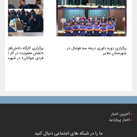
برگزاری دوره داوری درجه سه فوتبال در
برگزاری کارگاه دانش‌افزایی 
شهرستان ملایر
«نقش معنویت در کار اجتما
فردی جوانان» در شهرستان م
آخرین اخبار
اخبار پربازدید
ما را در شبکه های اجتماعی دنبال کنید