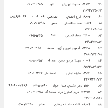
79 01453 حدیث ابهریان اکبر 1385-03-07
3874325062
80 18222 آرزو احمدی نظامعلی 1361-09-01 8056661184
81 10129 اسما عبدالملکی حسن 1395-09-09
5998752101
82 11300 سجاد قاسمی *** 1365-11-09
3484012817
83 01368 آرمین ضیایی آزین محمد 1395-03-27
2883174381
84 01009 سهیلا مرادی یمین عبدالله 1352-11-08
6564839067
85 02016 منیژه نجفی احمد علی 1366-04-13
4469146332
86 15101 زهرا بشیری صفا جواد 1390-11-27 4809337484
87 14395 مریم کشاورز مرام محمد آقا 1358-03-06
2224450561
88 08009 فاطمه عبادزاده روشن عباس 1390-07-04