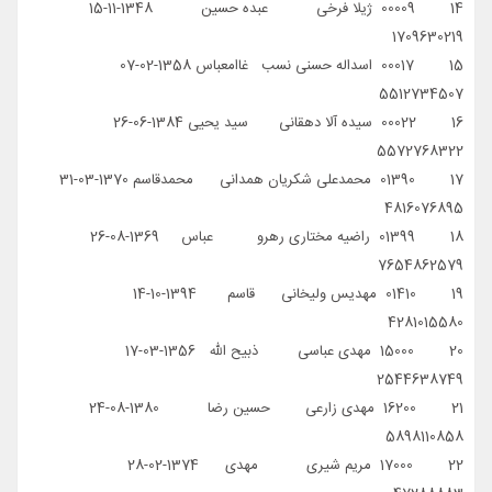
14 00009 ژیلا فرخی عبده حسین 1348-11-15
1709630219
15 00017 اسداله حسنی نسب غاامعباس 1358-02-07
5512734507
16 00022 سیده آلا دهقانی سید یحیی 1384-06-26
5572768322
17 01390 محمدعلی شکریان همدانی محمدقاسم 1370-03-31
4816076895
18 01399 راضیه مختاری رهرو عباس 1369-08-26
7654862579
19 01410 مهدیس ولیخانی قاسم 1394-10-14
4281015580
20 15000 مهدی عباسی ذبیح الله 1356-03-17
2544638749
21 16200 مهدی زارعی حسین رضا 1380-08-24
5898110858
22 17000 مریم شیری مهدی 1374-02-28