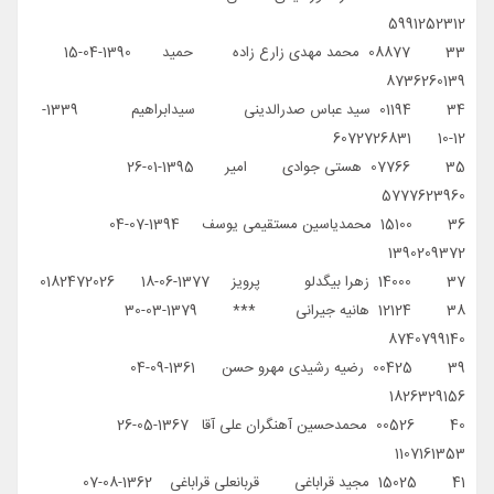
5991252312
33 08877 محمد مهدی زارع زاده حمید 1390-04-15
8736260139
34 01194 سید عباس صدرالدینی سیدابراهیم 1339-
12-10 6072726831
35 07766 هستی جوادی امیر 1395-01-26
5777623960
36 15100 محمدیاسین مستقیمی یوسف 1394-07-04
1390209372
37 14000 زهرا بیگدلو پرویز 1377-06-18 0182472026
38 12124 هانیه جیرانی *** 1379-03-30
8740799140
39 00425 رضیه رشیدی مهرو حسن 1361-09-04
1826329156
40 00526 محمدحسین آهنگران علی آقا 1367-05-26
1107161353
41 15025 مجید قراباغی قربانعلی قراباغی 1362-08-07