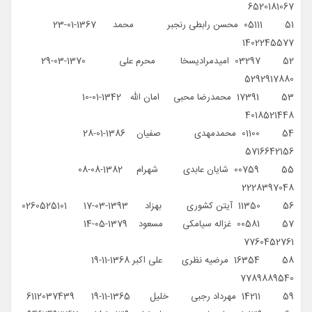
6520181067
51 05111 محسن رابطی رنجبر محمد 1367-01-23
1402245577
52 03297 امیدمرادیسخا محرم علی 1370-03-29
5292917880
53 17391 محمدرضا محبی امان الله 1342-01-10
4018521448
54 01100 محمدمهدی صفیان 1386-01-28
5716642156
55 00759 شایان عابدی شهرام 1382-08-08
2228397048
56 11350 آیتن کشوری بهزاد 1393-03-17 0260525101
57 00581 غزاله سیامکی مسعود 1379-05-14
7760452761
58 16354 مرضیه نظری علی اکبر 1368-11-19
7789889540
59 14211 مهرداد رجبی خلیل 1365-11-19 6112037439