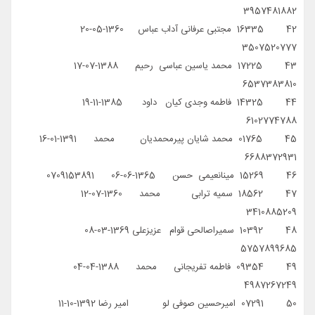
3957481882
42 16335 مجتبی عرفانی آداب عباس 1360-05-20
3507520777
43 17225 محمد یاسین عباسی رحیم 1388-07-17
6537383810
44 14325 فاطمه وجدی کیان داود 1385-11-19
6102774788
45 01765 محمد شایان پیرمحمدیان محمد 1391-01-16
6688372931
46 15269 مینانعیمی حسن 1365-06-06 0709153891
47 18562 سمیه ترابی محمد 1360-07-12
3410885209
48 10392 سمیراصالحی قوام عزیزعلی 1369-03-08
5757899685
49 09354 فاطمه تفریجانی محمد 1388-04-04
4987267249
50 07291 امیرحسین صوفی لو امیر رضا 1392-10-11