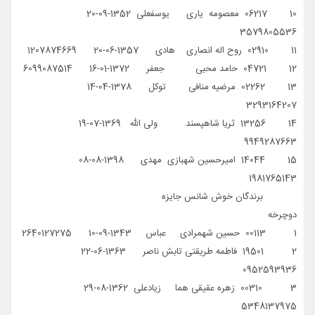
10 06217 معصومه یاری یوسفعلی 1352-09-20
3579805536
11 02910 روح اله انصاری هادی 1357-06-20 1207874669
12 04721 حامد محبی جعفر 1372-01-16 6099087514
13 02262 مرضیه منافی توکل 1378-04-14
3293164207
14 13256 ثریا شاهپسند ولی الله 1369-07-19
9949287663
15 14044 امیرحسین شهبازی مهدی 1398-08-08
1981765143
برندگان خوش شانس جایزه
دوچرخه
1 00113 حسین شهمرادی عباس 1343-09-10 2640127275
2 19501 فاطمه طریقتی تابش ناصر 1363-06-22
0952593936
3 00310 زهره عقیقی هما زیادعلی 1362-08-29
5348137975