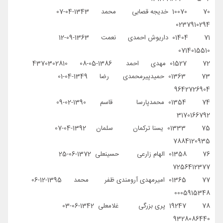
70 10070 خدیجه قصابی محمد 1343-04-07
0237910294
71 01404 داریوش احمدی نعمت 1363-09-12
0714015510
72 01527 مهدی احمد 1386-05-08 4370302810
73 01363 حمیدپیرمحمدی رضا 1349-04-01
9642726904
74 01354 محمدپارسا قاسم 1390-02-09
3170166792
75 01333 یسنا ترکمان سلمان 1392-04-07
7884120935
76 01358 الهام زارعی حسینعلی 1372-06-25
7256412377
77 01365 امیرمهدی آرومندی ظفر محمد 1395-12-06
0005915348
78 19247 پری بزرگی غلامعلی 1342-06-03
9328086440