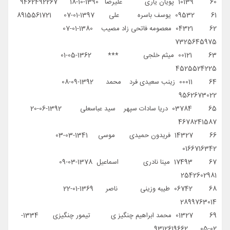
60 10139 پویان یاری علیرضا 1390-10-18 9462492267
61 09532 یوسف باسره علی 1397-01-07 8915561721
62 04321 معصومه فاتحی زاد مصیب 1380-01-07
7325645975
63 00121 میثم خلجی *** 1362-05-01
4525524225
64 00011 زینب سعیدی فرد محمد 1392-09-08
9562673022
65 03784 دریا سادات سپهر سید عباسعلی 1392-06-20
4678241587
66 14327 فریدون حمیدی موسی 1341-03-03
0166716342
67 17493 مینا نادری اسماعیل 1378-03-09
2542602981
68 06742 طیبه وزینی ناصر 1369-01-22
2899763014
69 01327 محمد ابراهیم چنگیز ی تیمور چنگیزی 1334-
02-05 9312619662