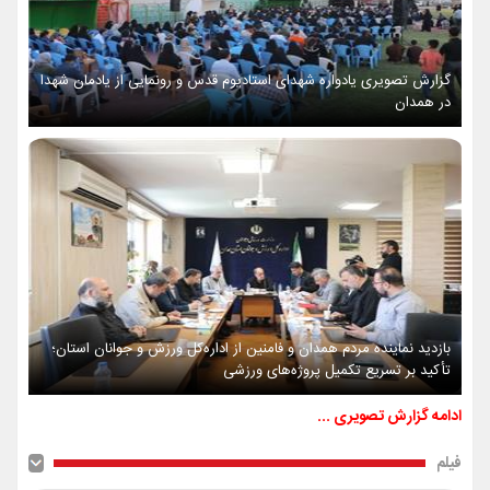
گزارش تصویری یادواره شهدای استادیوم قدس و رونمایی از یادمان شهدا
در همدان
بازدید نماینده مردم همدان و فامنین از اداره‌کل ورزش و جوانان استان؛
تأکید بر تسریع تکمیل پروژه‌های ورزشی
ادامه گزارش تصویری ...
فیلم