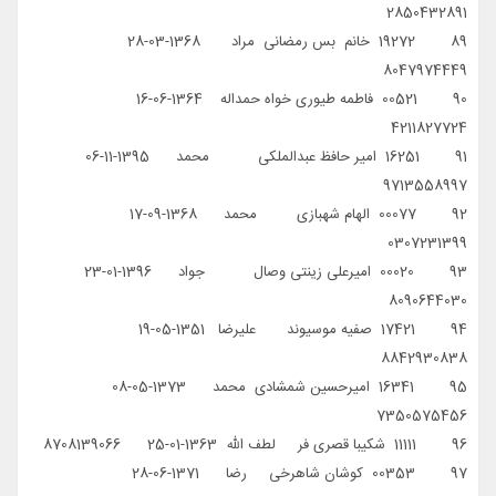
2850432891
89 19272 خانم بس رمضانی مراد 1368-03-28
8047974449
90 00521 فاطمه طیوری خواه حمداله 1364-06-16
4211827724
91 16251 امیر حافظ عبدالملکی محمد 1395-11-06
9713558997
92 00077 الهام شهبازی محمد 1368-09-17
0307231399
93 00020 امیرعلی زینتی وصال جواد 1396-01-23
8090644030
94 17421 صفیه موسیوند علیرضا 1351-05-19
8842930838
95 16341 امیرحسین شمشادی محمد 1373-05-08
7350575456
96 11111 شکیبا قصری فر لطف الله 1363-01-25 8708139066
97 00353 کوشان شاهرخی رضا 1371-06-28