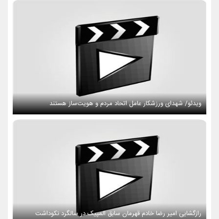
ویدئو/ شهدای ورزشکار عامل اتحاد مردم و هویت‌ساز هستند
رازگشایی امیر رضا خادم قهرمان سابق المپیک در سالگرد نکوداشت