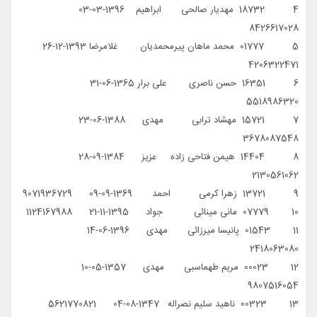
4 18732 مهدیار صالحی ابراهیم 1396-03-03
8426617028
5 01777 محمد ماهان پیرمحمدیان غلامرضا 1393-12-26
4206322471
6 16351 حسن ناصری علی برار 1365-06-31
5518986320
7 15721 مهشاد ترابی مهدی 1388-06-23
3678087548
8 14404 هیمن فتاحی زاده عزیز 1384-09-28
2130561062
9 13721 زهرا کرمی احمد 1369-09-09 9071936729
10 07779 مانی مینائی جواد 1395-11-21 1124167988
11 01543 پانیسا میرزائی مهدی 1396-06-14
2418063080
12 00023 مریم طهماسبی مهدی 1357-05-10
9807516054
13 00323 ناهید سلیم نصراله 1347-08-04 5621770821