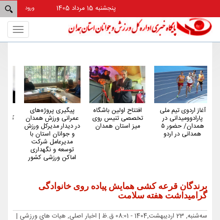
پنجشنبه 15 مرداد 1405
ورود
Toggle
gation
ی
افتتاح اولین باشگاه
پیگیری پروژه‌های
همدان از استان‌های
تخصصی تنیس روی
عمرانی ورزش همدان
کم‌شکایت و کم‌حاشیه
ور ۵
میز استان همدان
در دیدار مدیرکل ورزش
کشور در حوزه ورزش
و جوانان استان با
است
مدیرعامل شرکت
توسعه و نگهداری
اماکن ورزشی کشور
برندگان قرعه کشی همایش پیاده روی خانوادگی
گرامیداشت هفته سلامت
ﺳﻪشنبه, 23 اردیبهشت,1404 - 08:01 ق.ظ |
اخبار اصلی, هیات های ورزشی
|