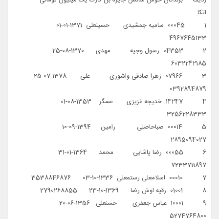
اتکا
1 00045 سامیه جمشیدی حسینعلی 1371-01-01
4967645133
2 04353 رسول وجیه مهدی 1370-08-25
6032242185
3 07966 زهرا صادقی واشوری علی 1378-07-25
0392894879
4 14247 خديجه غزیزی عسگر 1353-08-01
3256228333
5 00014 صباحاصلی رامین 1394-09-10
2895094027
6 00055 رضا پاشایی محمد 1364-01-31
7233711897
7 00010 اسلامعلی رستمعلی 1336-10-03 3538846876
8 01001 رقیه اوش رضا 1369-10-23 2790268855
9 10001 عباس جعفری حسنعلی 1356-06-20
5274764800