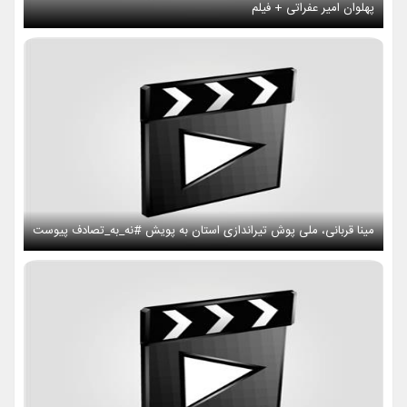
پهلوان امیر عفراتی + فیلم
مینا قربانی، ملی پوش تیراندازی استان به پویش #نه_به_تصادف پیوست