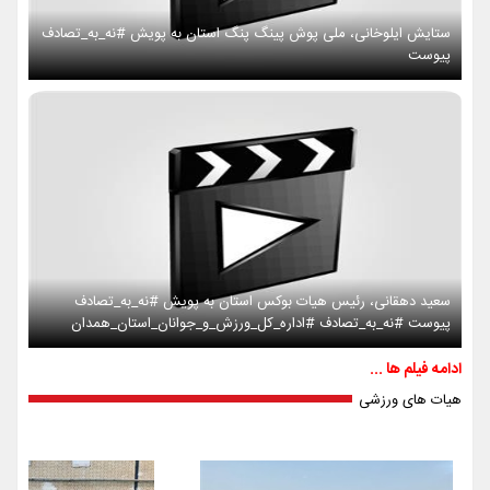
ستایش ایلوخانی، ملی پوش پینگ پنگ استان به پویش #نه_به_تصادف
پیوست
سعید دهقانی، رئیس هیات بوکس استان به پویش #نه_به_تصادف
پیوست #نه_به_تصادف #اداره_کل_ورزش_و_جوانان_استان_همدان
ادامه فیلم ها ...
هیات های ورزشی