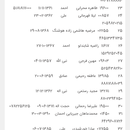
0047288883
23 19600 طاهره محرابی احمد 1361-11-11 5181817000
24 00857 لیلا قهرمانی علی 1362-02-23
2059820215
25 02255 مرضیه هاشمی زاده هوشنگ 1368-08-29
4651334735
26 11617 راضیه شابندلو احمد 1367-10-27
1529252045
27 09603 مهین فرجی نبی الله 1357-11-04
5254382610
28 13985 عاطفه رحیمی صادق 1359-06-20
8887188039
29 13281 مجید رستمی نبی اله 1362-12-12
8702394750
30 19500 علیرضا رحمانی حجت اله 1371-06-09 0782256125
31 01450 محمدماهان جیریایی احسان 1390-03-30
6429608726
32 07755 سارا خورشیدی علی 1385-07-06