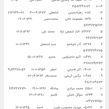
06-10 3586697022
3 10112 زهراحسینی امامعلی 1373-09-30 2137690021
4 11291 معصومه خانی محمدحسن 1361-02-07
5924235676
5 12333 الناز شفیعی نژاد محمد علی 1372-11-02
3671192283
6 01377 آذر خوشمو سید اسمعیل 1342-01-10
5896379775
7 00431 اکرم حاجیلویی محرم 1367-08-15
3788792263
8 09002 اکبر قاسمی اصغر 1353-01-01 9184678059
9 00972 نرگس کریمی محمدباقر 1384-06-22
4802029873
10 17501 محمد مرادی عبادالله 1362-10-19 6143677760
11 01234 سوگل خلیلی قاسم 1380-06-31
0247771950
12 05032 مهدیار محمودی نقیب احمد 1395-11-13