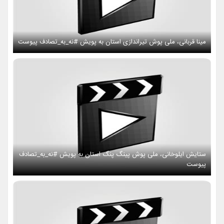
مینا قربانی، ملی پوش تیراندازی استان به پویش #نه_به_تصادف پیوست
ستایش ایلوخانی، ملی پوش پینگ پنگ استان به پویش #نه_به_تصادف
پیوست