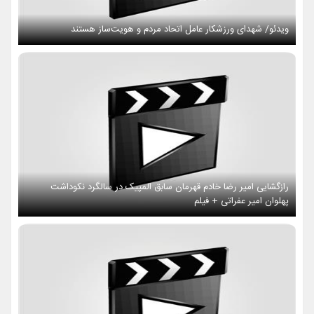
ویدئو/ شهدای ورزشکار عامل اتحاد مردم و هویت‌ساز هستند
رازگشایی امیر رضا خادم قهرمان سابق المپیک در سالگرد نکوداشت
پهلوان امیر عفراتی + فیلم