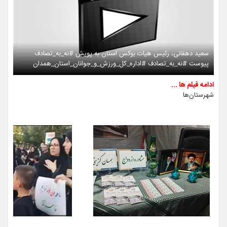
سعید دهقانی، رئیس هیات بوکس استان به پویش #نه_به_تصادف
پیوست #نه_به_تصادف #اداره_کل_ورزش_و_جوانان_استان_همدان
ادامه فیلم ها ...
شهرستان‌ها