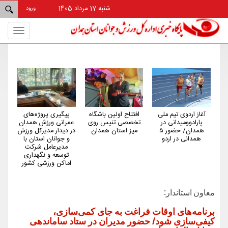
شنبه 17 مرداد 1405
ورود
Toggle
gation
آغاز اردوی تیم ملی
افتتاح اولین باشگاه
پیگیری پروژه‌های
هم
پارادوومیدانی در
تخصصی تنیس روی
عمرانی ورزش همدان
کم‌
همدان/ حضور ۵
میز استان همدان
در دیدار مدیرکل ورزش
کش
همدانی در اردو
و جوانان استان با
مدیرعامل شرکت
توسعه و نگهداری
اماکن ورزشی کشور
معاون استاندار:
برنامه‌های اوقات فراغت به جای کمی‌سازی،
کیفی‌سازی شود/ حضور مدیران در ستاد ساماندهی