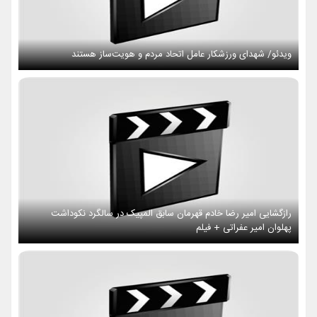
ویدئو/ شهدای ورزشکار عامل اتحاد مردم و هویت‌ساز هستند
رازگشایی امیر رضا خادم قهرمان سابق المپیک در سالگرد نکوداشت
پهلوان امیر عفراتی + فیلم