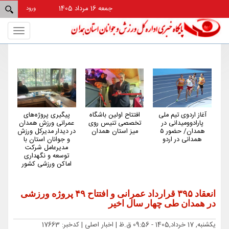
جمعه 16 مرداد 1405
ورود
Toggle
gation
آغاز اردوی تیم ملی
افتتاح اولین باشگاه
پیگیری پروژه‌های
هم
پارادوومیدانی در
تخصصی تنیس روی
عمرانی ورزش همدان
کم‌
همدان/ حضور ۵
میز استان همدان
در دیدار مدیرکل ورزش
کش
همدانی در اردو
و جوانان استان با
مدیرعامل شرکت
توسعه و نگهداری
اماکن ورزشی کشور
انعقاد ۳۹۵ قرارداد عمرانی و افتتاح ۴۹ پروژه ورزشی
در همدان طی چهار سال اخیر
یکشنبه, 17 خرداد,1405 - 09:56 ق.ظ |
اخبار اصلی
| کدخبر: 17663