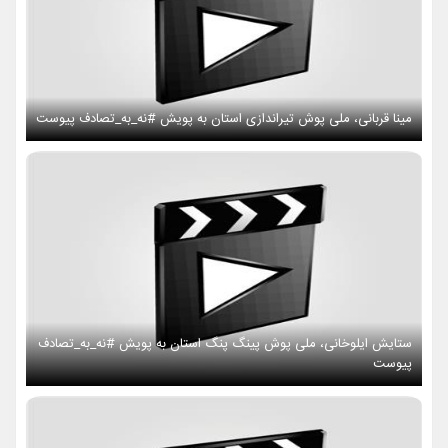
مینا قربانی، ملی پوش تیراندازی استان به پویش #نه_به_تصادف پیوست
ستایش ایلوخانی، ملی پوش پینگ پنگ استان به پویش #نه_به_تصادف
پیوست