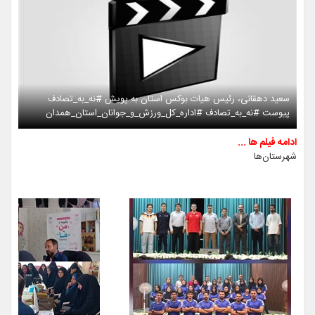
سعید دهقانی، رئیس هیات بوکس استان به پویش #نه_به_تصادف
پیوست #نه_به_تصادف #اداره_کل_ورزش_و_جوانان_استان_همدان
ادامه فیلم ها ...
شهرستان‌ها